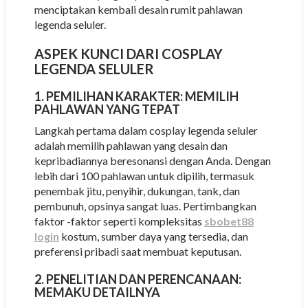
menciptakan kembali desain rumit pahlawan
legenda seluler.
ASPEK KUNCI DARI COSPLAY
LEGENDA SELULER
1. PEMILIHAN KARAKTER: MEMILIH
PAHLAWAN YANG TEPAT
Langkah pertama dalam cosplay legenda seluler
adalah memilih pahlawan yang desain dan
kepribadiannya beresonansi dengan Anda. Dengan
lebih dari 100 pahlawan untuk dipilih, termasuk
penembak jitu, penyihir, dukungan, tank, dan
pembunuh, opsinya sangat luas. Pertimbangkan
faktor -faktor seperti kompleksitas
sbobet88
login
kostum, sumber daya yang tersedia, dan
preferensi pribadi saat membuat keputusan.
2. PENELITIAN DAN PERENCANAAN:
MEMAKU DETAILNYA