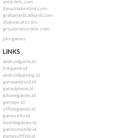
astaclinic.com
ibnusinalombok.com
grahamedicalkurdi.com
dyanzacare.com
griyabromoclinic.com
pkv games
LINKS
androidgame.id
trikgame.id
androidgaming.id
gameandroid.id
gameiphone.id
iphonegames.id
gamepc.id
offlinegames.id
gamesinfo.id
mobilegames.id
gamesmobile.id
gamesoffline.id