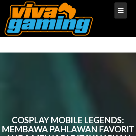
Skip
to
content
COSPLAY MOBILE LEGENDS:
MEMBAWA PAHLAWAN FAVORIT