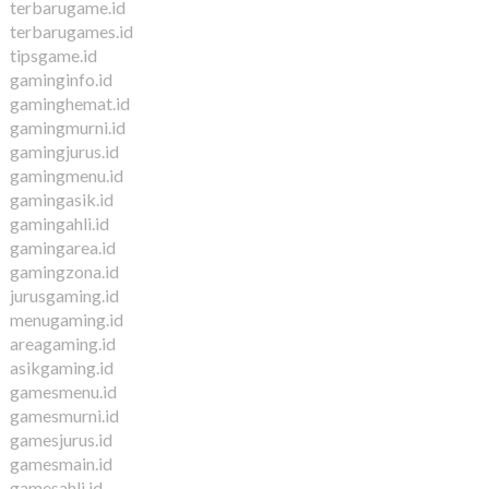
terbarugame.id
terbarugames.id
tipsgame.id
gaminginfo.id
gaminghemat.id
gamingmurni.id
gamingjurus.id
gamingmenu.id
gamingasik.id
gamingahli.id
gamingarea.id
gamingzona.id
jurusgaming.id
menugaming.id
areagaming.id
asikgaming.id
gamesmenu.id
gamesmurni.id
gamesjurus.id
gamesmain.id
gamesahli.id