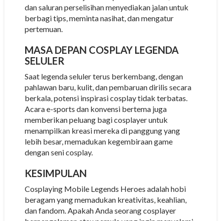
dan saluran perselisihan menyediakan jalan untuk
berbagi tips, meminta nasihat, dan mengatur
pertemuan.
MASA DEPAN COSPLAY LEGENDA
SELULER
Saat legenda seluler terus berkembang, dengan
pahlawan baru, kulit, dan pembaruan dirilis secara
berkala, potensi inspirasi cosplay tidak terbatas.
Acara e-sports dan konvensi bertema juga
memberikan peluang bagi cosplayer untuk
menampilkan kreasi mereka di panggung yang
lebih besar, memadukan kegembiraan game
dengan seni cosplay.
KESIMPULAN
Cosplaying Mobile Legends Heroes adalah hobi
beragam yang memadukan kreativitas, keahlian,
dan fandom. Apakah Anda seorang cosplayer