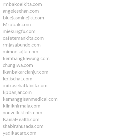
rmbakoelkita.com
angelesehan.com
bluejasminejkt.com
Mrobak.com
miekungfu.com
cafetemankita.com
rmjasabundo.com
mimoosajkt.com
kembangkawung.com
chungiwa.com
ikanbakarcianjur.com
kpjisehat.com
mitrasehatklinik.com
kpbanjar.com
kemanggisanmedical.com
kliniknirmala.com
nouvelleklinik.com
KainaHealth.com
shabirahusada.com
yadikacare.com