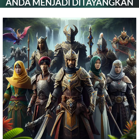
ANDA MENJADI DITAYANGKAN
DENGAN DETAIL YANG
MEMUKAU