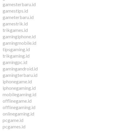
gamesterbaru.id
gamestips.id
gameterbaru.id
gamestrik.id
trikgames.id
gamingiphone.id
gamingmobile.id
tipsgaming.id
trikgaming.id
gamingpc.id
gamingandroid.id
gamingterbaru.id
iphonegame.id
iphonegaming.id
mobilegaming.id
offlinegame.id
offlinegaming.id
onlinegaming.id
pcgame.id
pcgames.id