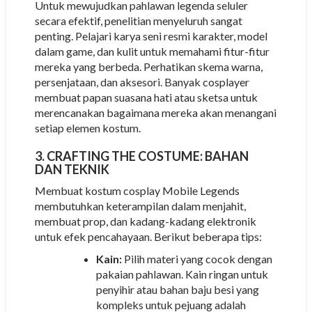
Untuk mewujudkan pahlawan legenda seluler
secara efektif, penelitian menyeluruh sangat
penting. Pelajari karya seni resmi karakter, model
dalam game, dan kulit untuk memahami fitur-fitur
mereka yang berbeda. Perhatikan skema warna,
persenjataan, dan aksesori. Banyak cosplayer
membuat papan suasana hati atau sketsa untuk
merencanakan bagaimana mereka akan menangani
setiap elemen kostum.
3. CRAFTING THE COSTUME: BAHAN
DAN TEKNIK
Membuat kostum cosplay Mobile Legends
membutuhkan keterampilan dalam menjahit,
membuat prop, dan kadang-kadang elektronik
untuk efek pencahayaan. Berikut beberapa tips:
Kain:
Pilih materi yang cocok dengan
pakaian pahlawan. Kain ringan untuk
penyihir atau bahan baju besi yang
kompleks untuk pejuang adalah