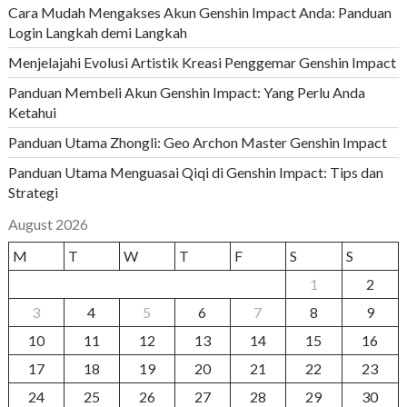
Cara Mudah Mengakses Akun Genshin Impact Anda: Panduan
Login Langkah demi Langkah
Menjelajahi Evolusi Artistik Kreasi Penggemar Genshin Impact
Panduan Membeli Akun Genshin Impact: Yang Perlu Anda
Ketahui
Panduan Utama Zhongli: Geo Archon Master Genshin Impact
Panduan Utama Menguasai Qiqi di Genshin Impact: Tips dan
Strategi
August 2026
M
T
W
T
F
S
S
1
2
3
4
5
6
7
8
9
10
11
12
13
14
15
16
17
18
19
20
21
22
23
24
25
26
27
28
29
30