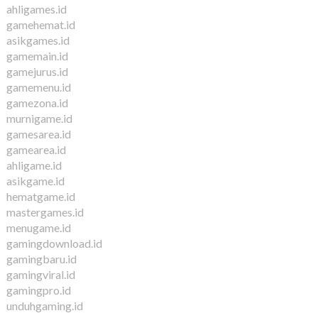
ahligames.id
gamehemat.id
asikgames.id
gamemain.id
gamejurus.id
gamemenu.id
gamezona.id
murnigame.id
gamesarea.id
gamearea.id
ahligame.id
asikgame.id
hematgame.id
mastergames.id
menugame.id
gamingdownload.id
gamingbaru.id
gamingviral.id
gamingpro.id
unduhgaming.id