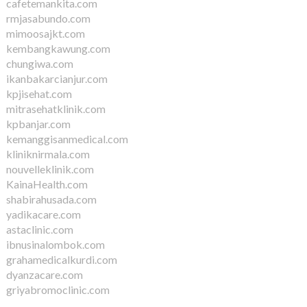
cafetemankita.com
rmjasabundo.com
mimoosajkt.com
kembangkawung.com
chungiwa.com
ikanbakarcianjur.com
kpjisehat.com
mitrasehatklinik.com
kpbanjar.com
kemanggisanmedical.com
kliniknirmala.com
nouvelleklinik.com
KainaHealth.com
shabirahusada.com
yadikacare.com
astaclinic.com
ibnusinalombok.com
grahamedicalkurdi.com
dyanzacare.com
griyabromoclinic.com