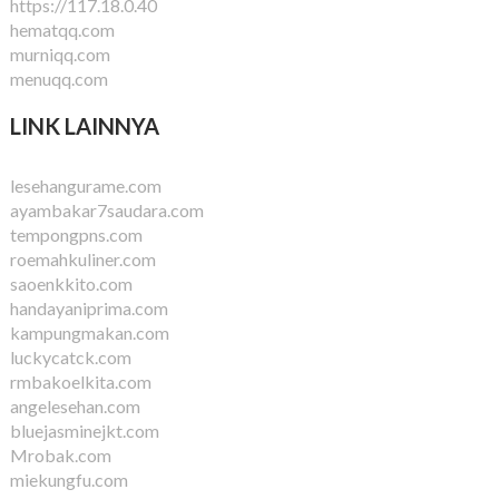
https://117.18.0.40
hematqq.com
murniqq.com
menuqq.com
LINK LAINNYA
lesehangurame.com
ayambakar7saudara.com
tempongpns.com
roemahkuliner.com
saoenkkito.com
handayaniprima.com
kampungmakan.com
luckycatck.com
rmbakoelkita.com
angelesehan.com
bluejasminejkt.com
Mrobak.com
miekungfu.com