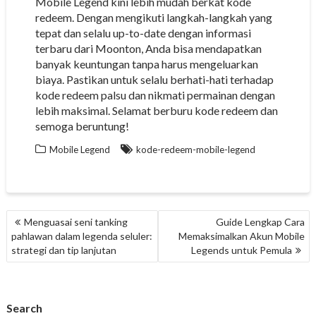
Mobile Legend kini lebih mudah berkat kode
redeem. Dengan mengikuti langkah-langkah yang
tepat dan selalu up-to-date dengan informasi
terbaru dari Moonton, Anda bisa mendapatkan
banyak keuntungan tanpa harus mengeluarkan
biaya. Pastikan untuk selalu berhati-hati terhadap
kode redeem palsu dan nikmati permainan dengan
lebih maksimal. Selamat berburu kode redeem dan
semoga beruntung!
Mobile Legend
kode-redeem-mobile-legend
POST
Menguasai seni tanking
Guide Lengkap Cara
NAVIGATION
pahlawan dalam legenda seluler:
Memaksimalkan Akun Mobile
strategi dan tip lanjutan
Legends untuk Pemula
Search