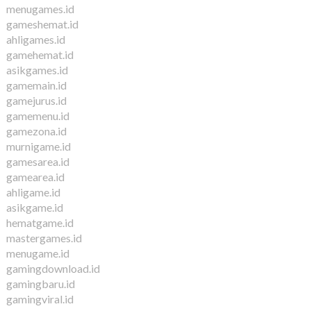
menugames.id
gameshemat.id
ahligames.id
gamehemat.id
asikgames.id
gamemain.id
gamejurus.id
gamemenu.id
gamezona.id
murnigame.id
gamesarea.id
gamearea.id
ahligame.id
asikgame.id
hematgame.id
mastergames.id
menugame.id
gamingdownload.id
gamingbaru.id
gamingviral.id