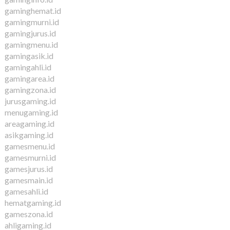
gaminghemat.id
gamingmurni.id
gamingjurus.id
gamingmenu.id
gamingasik.id
gamingahli.id
gamingarea.id
gamingzona.id
jurusgaming.id
menugaming.id
areagaming.id
asikgaming.id
gamesmenu.id
gamesmurni.id
gamesjurus.id
gamesmain.id
gamesahli.id
hematgaming.id
gameszona.id
ahligaming.id