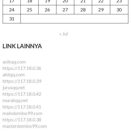
17
18
19
20
21
22
23
24
25
26
27
28
29
30
31
« Jul
LINK LAINNYA
asikqq.com
https://117.18.0.36
ahliqq.com
https://117.18.0.39
jurusqq.net
https://117.18.0.42
murahqq.net
https://117.18.0.41
maindomino99.com
https://117.18.0.38
masterdomino99.com