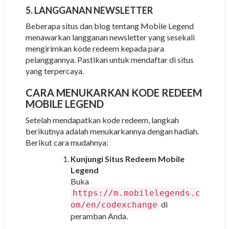
5.
LANGGANAN NEWSLETTER
Beberapa situs dan blog tentang Mobile Legend
menawarkan langganan newsletter yang sesekali
mengirimkan kode redeem kepada para
pelanggannya. Pastikan untuk mendaftar di situs
yang terpercaya.
CARA MENUKARKAN KODE REDEEM
MOBILE LEGEND
Setelah mendapatkan kode redeem, langkah
berikutnya adalah menukarkannya dengan hadiah.
Berikut cara mudahnya:
Kunjungi Situs Redeem Mobile
Legend
Buka
https://m.mobilelegends.c
di
om/en/codexchange
peramban Anda.