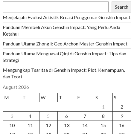
Search
Menjelajahi Evolusi Artistik Kreasi Penggemar Genshin Impact
Panduan Membeli Akun Genshin Impact: Yang Perlu Anda
Ketahui
Panduan Utama Zhongli: Geo Archon Master Genshin Impact
Panduan Utama Menguasai Qiqi di Genshin Impact: Tips dan
Strategi
Mengungkap Tsaritsa di Genshin Impact: Plot, Kemampuan,
dan Teori
August 2026
M
T
W
T
F
S
S
1
2
3
4
5
6
7
8
9
10
11
12
13
14
15
16