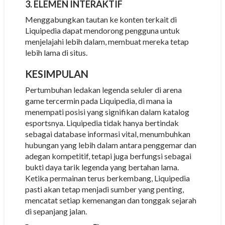
3. ELEMEN INTERAKTIF
Menggabungkan tautan ke konten terkait di
Liquipedia dapat mendorong pengguna untuk
menjelajahi lebih dalam, membuat mereka tetap
lebih lama di situs.
KESIMPULAN
Pertumbuhan ledakan legenda seluler di arena
game tercermin pada Liquipedia, di mana ia
menempati posisi yang signifikan dalam katalog
esportsnya. Liquipedia tidak hanya bertindak
sebagai database informasi vital, menumbuhkan
hubungan yang lebih dalam antara penggemar dan
adegan kompetitif, tetapi juga berfungsi sebagai
bukti daya tarik legenda yang bertahan lama.
Ketika permainan terus berkembang, Liquipedia
pasti akan tetap menjadi sumber yang penting,
mencatat setiap kemenangan dan tonggak sejarah
di sepanjang jalan.