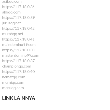
asikqq.com
https://117.18.0.36
ahliqq.com
https://117.18.0.39
jurusqq.net
https://117.18.0.42
murahqq.net
https://117.18.0.41
maindomino99.com
https://117.18.0.38
masterdomino99.com
https://117.18.0.37
championqq.com
https://117.18.0.40
hematqq.com
murniqq.com
menuqq.com
LINK LAINNYA