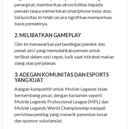
perangkat, memberikan aksesibilitas kepada
pemain tanpa memerlukan smartphone kelas atas.
Inklusivitas ini telah secara signifikan memperluas
basis pemainnya.
2. MELIBATKAN GAMEPLAY
Gim ini menawarkan pertandingan pendek dan
penuh aksi yang memudahkan pemain untuk
terlibat dalam sesi cepat, baik saat istirahat makan
siang atau perjalanan.
3. ADEGAN KOMUNITAS DAN ESPORTS
YANG KUAT
Adegan kompetitif untuk Mobile Legends telah
berkembang pesat, dengan turnamen seperti
Mobile Legends Professional League (MPL) dan
Mobile Legends World Championship menjadi
peristiwa penting yang menarik penonton besar
dan sponsor substansial.