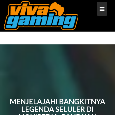
Skip
to
content
MENJELAJAHI BANGKITNYA
LEGENDA SELULER DI