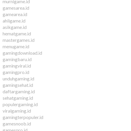
murnigame.id
gamesarea.id
gamearea.id
ahligame.id
asikgame.id
hematgame.id
mastergames.id
menugame.id
gamingdownload.id
gamingbaru.id
gamingviral.id
gamingpro.id
unduhgaming.id
gamingsehat.id
daftargaming.id
sehatgaming.id
populergaming.id
viralgaming.id
gamingterpopuler.id
gamesnoob.id
gamespro.id