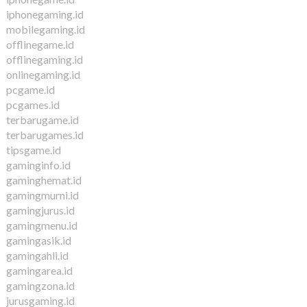
iphonegaming.id
mobilegaming.id
offlinegame.id
offlinegaming.id
onlinegaming.id
pcgame.id
pcgames.id
terbarugame.id
terbarugames.id
tipsgame.id
gaminginfo.id
gaminghemat.id
gamingmurni.id
gamingjurus.id
gamingmenu.id
gamingasik.id
gamingahli.id
gamingarea.id
gamingzona.id
jurusgaming.id