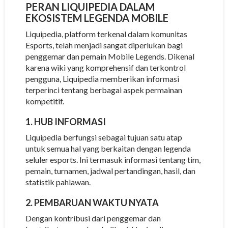
PERAN LIQUIPEDIA DALAM
EKOSISTEM LEGENDA MOBILE
Liquipedia, platform terkenal dalam komunitas
Esports, telah menjadi sangat diperlukan bagi
penggemar dan pemain Mobile Legends. Dikenal
karena wiki yang komprehensif dan terkontrol
pengguna, Liquipedia memberikan informasi
terperinci tentang berbagai aspek permainan
kompetitif.
1. HUB INFORMASI
Liquipedia berfungsi sebagai tujuan satu atap
untuk semua hal yang berkaitan dengan legenda
seluler esports. Ini termasuk informasi tentang tim,
pemain, turnamen, jadwal pertandingan, hasil, dan
statistik pahlawan.
2. PEMBARUAN WAKTU NYATA
Dengan kontribusi dari penggemar dan