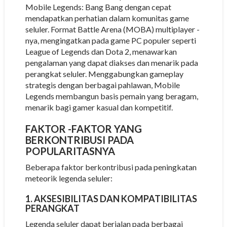
Mobile Legends: Bang Bang dengan cepat
mendapatkan perhatian dalam komunitas game
seluler. Format Battle Arena (MOBA) multiplayer -
nya, mengingatkan pada game PC populer seperti
League of Legends dan Dota 2, menawarkan
pengalaman yang dapat diakses dan menarik pada
perangkat seluler. Menggabungkan gameplay
strategis dengan berbagai pahlawan, Mobile
Legends membangun basis pemain yang beragam,
menarik bagi gamer kasual dan kompetitif.
FAKTOR -FAKTOR YANG
BERKONTRIBUSI PADA
POPULARITASNYA
Beberapa faktor berkontribusi pada peningkatan
meteorik legenda seluler:
1. AKSESIBILITAS DAN KOMPATIBILITAS
PERANGKAT
Legenda seluler dapat berjalan pada berbagai