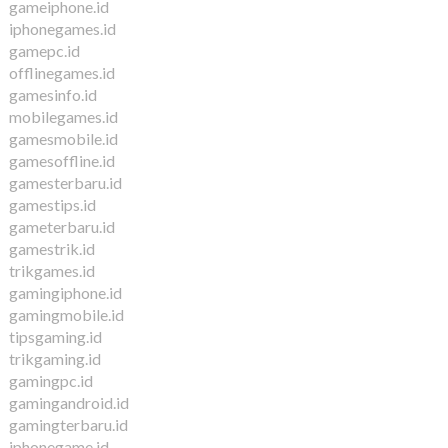
gameiphone.id
iphonegames.id
gamepc.id
offlinegames.id
gamesinfo.id
mobilegames.id
gamesmobile.id
gamesoffline.id
gamesterbaru.id
gamestips.id
gameterbaru.id
gamestrik.id
trikgames.id
gamingiphone.id
gamingmobile.id
tipsgaming.id
trikgaming.id
gamingpc.id
gamingandroid.id
gamingterbaru.id
iphonegame.id