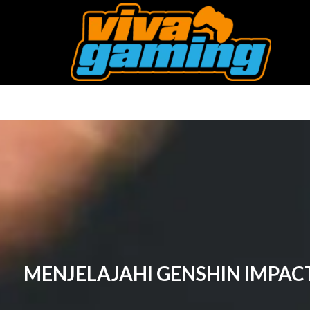
Skip
to
content
MENJELAJAHI GENSHIN IMPAC