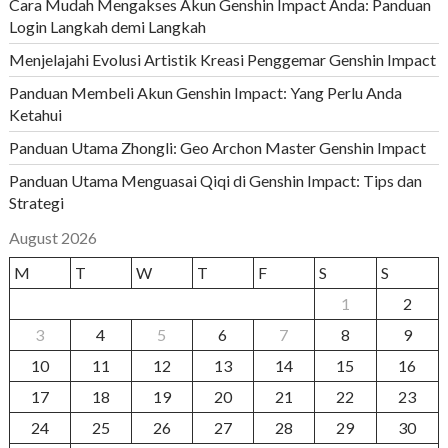
Cara Mudah Mengakses Akun Genshin Impact Anda: Panduan
Login Langkah demi Langkah
Menjelajahi Evolusi Artistik Kreasi Penggemar Genshin Impact
Panduan Membeli Akun Genshin Impact: Yang Perlu Anda
Ketahui
Panduan Utama Zhongli: Geo Archon Master Genshin Impact
Panduan Utama Menguasai Qiqi di Genshin Impact: Tips dan
Strategi
August 2026
M
T
W
T
F
S
S
1
2
3
4
5
6
7
8
9
10
11
12
13
14
15
16
17
18
19
20
21
22
23
24
25
26
27
28
29
30