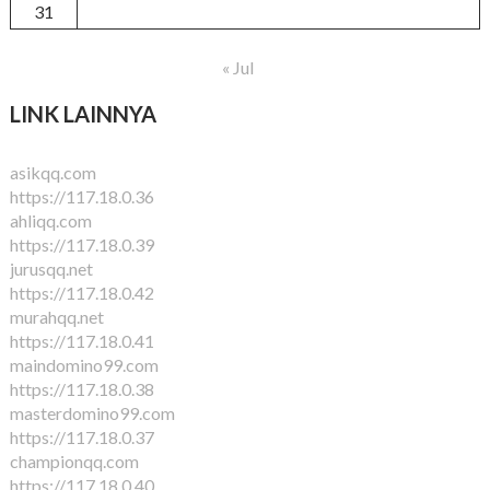
31
« Jul
LINK LAINNYA
asikqq.com
https://117.18.0.36
ahliqq.com
https://117.18.0.39
jurusqq.net
https://117.18.0.42
murahqq.net
https://117.18.0.41
maindomino99.com
https://117.18.0.38
masterdomino99.com
https://117.18.0.37
championqq.com
https://117.18.0.40