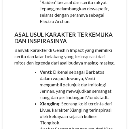
“Raiden” berasal dari cerita rakyat
Jepang, melambangkan dewa petir,
selaras dengan perannya sebagai
Electro Archon.
ASAL USUL KARAKTER TERKEMUKA
DAN INSPIRASINYA
Banyak karakter di Genshin Impact yang memiliki
cerita dan latar belakang yang terinspirasi dari
mitos dan legenda dari asal budaya masing-masing.
Venti
: Dikenal sebagai Barbatos
dalam wujud dewanya, Venti
mengambil petunjuk dari mitologi
Jerman, yang mewujudkan semangat
riang dan perlindungan Mondstadt.
Xiangling
: Seorang koki tercinta dari
Liyue, karakter Xiangling terinspirasi
oleh kekayaan sejarah kuliner
Tiongkok.
Ayaka
: Seorang bangsawan dari Klan