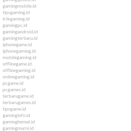
gamingmobile.id
tipsgaming.id
trikgaming.id
gamingpc.id
gamingandroid.id
gamingterbaru.id
iphonegame.id
iphonegaming.id
mobilegaming.id
offlinegame.id
offlinegaming.id
onlinegaming.id
pcgame.id
pcgames.id
terbarugame.id
terbarugames.id
tipsgame.id
gaminginfo.id
gaminghemat.id
gamingmurni.id