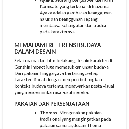
Kamisato yang terkenal di Inazuma,
Ayaka adalah gambaran keanggunan
halus dan keanggunan Jepang,
membawa kehangatan dan tradisi
pada karakternya.
MEMAHAMI REFERENSI BUDAYA
DALAM DESAIN
Selain nama dan latar belakang, desain karakter di
Genshin Impact juga memasukkan unsur budaya.
Dari pakaian hingga gaya bertarung, setiap
karakter dibuat dengan mempertimbangkan
konteks budaya tertentu, menawarkan pesta visual
yang mencerminkan asal-usul mereka.
PAKAIAN DAN PERSENJATAAN
Thomas
: Mengenakan pakaian
tradisional yang mengingatkan pada
pakaian samurai, desain Thoma