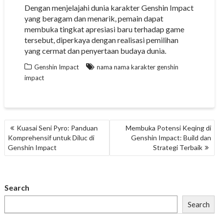
Dengan menjelajahi dunia karakter Genshin Impact
yang beragam dan menarik, pemain dapat
membuka tingkat apresiasi baru terhadap game
tersebut, diperkaya dengan realisasi pemilihan
yang cermat dan penyertaan budaya dunia.
Genshin Impact
nama nama karakter genshin
impact
POST
Kuasai Seni Pyro: Panduan
Membuka Potensi Keqing di
NAVIGATION
Komprehensif untuk Diluc di
Genshin Impact: Build dan
Genshin Impact
Strategi Terbaik
Search
Search