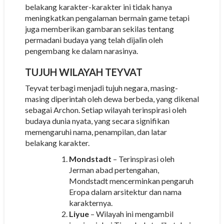
belakang karakter-karakter ini tidak hanya
meningkatkan pengalaman bermain game tetapi
juga memberikan gambaran sekilas tentang
permadani budaya yang telah dijalin oleh
pengembang ke dalam narasinya.
TUJUH WILAYAH TEYVAT
Teyvat terbagi menjadi tujuh negara, masing-
masing diperintah oleh dewa berbeda, yang dikenal
sebagai Archon. Setiap wilayah terinspirasi oleh
budaya dunia nyata, yang secara signifikan
memengaruhi nama, penampilan, dan latar
belakang karakter.
Mondstadt
– Terinspirasi oleh
Jerman abad pertengahan,
Mondstadt mencerminkan pengaruh
Eropa dalam arsitektur dan nama
karakternya.
Liyue
– Wilayah ini mengambil