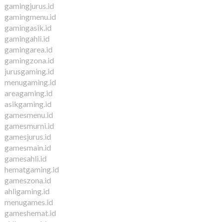
gamingjurus.id
gamingmenu.id
gamingasik.id
gamingahli.id
gamingarea.id
gamingzona.id
jurusgaming.id
menugaming.id
areagaming.id
asikgaming.id
gamesmenu.id
gamesmurni.id
gamesjurus.id
gamesmain.id
gamesahli.id
hematgaming.id
gameszona.id
ahligaming.id
menugames.id
gameshemat.id