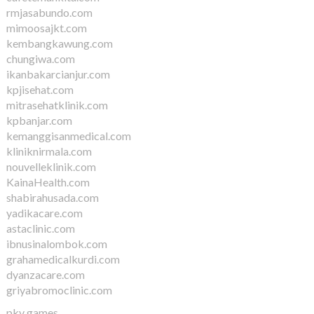
rmjasabundo.com
mimoosajkt.com
kembangkawung.com
chungiwa.com
ikanbakarcianjur.com
kpjisehat.com
mitrasehatklinik.com
kpbanjar.com
kemanggisanmedical.com
kliniknirmala.com
nouvelleklinik.com
KainaHealth.com
shabirahusada.com
yadikacare.com
astaclinic.com
ibnusinalombok.com
grahamedicalkurdi.com
dyanzacare.com
griyabromoclinic.com
pkv games