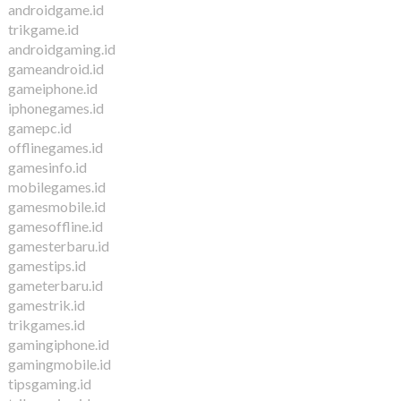
androidgame.id
trikgame.id
androidgaming.id
gameandroid.id
gameiphone.id
iphonegames.id
gamepc.id
offlinegames.id
gamesinfo.id
mobilegames.id
gamesmobile.id
gamesoffline.id
gamesterbaru.id
gamestips.id
gameterbaru.id
gamestrik.id
trikgames.id
gamingiphone.id
gamingmobile.id
tipsgaming.id