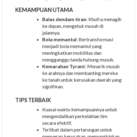
KEMAMPUAN UTAMA
Balas dendam tiran
: Khufra menagih
ke depan, mengetuk musuh di
jalannya.
Bola memantul
: Bertransformasi
menjadi bola memantul yang
meningkatkan mobilitas dan
mengganggu tanda hubung musuh.
Kemarahan Tyrant
: Menarik musuh
ke arahnya dan membanting mereka
ke tanah untuk kerusakan daerah yang
signifikan.
TIPS TERBAIK
Kuasai waktu kemampuannya untuk
mengendalikan perkelahian tim
secara efektif.
Terlibat dalam pertarungan untuk
menyerap kerusakan, memungkinkan