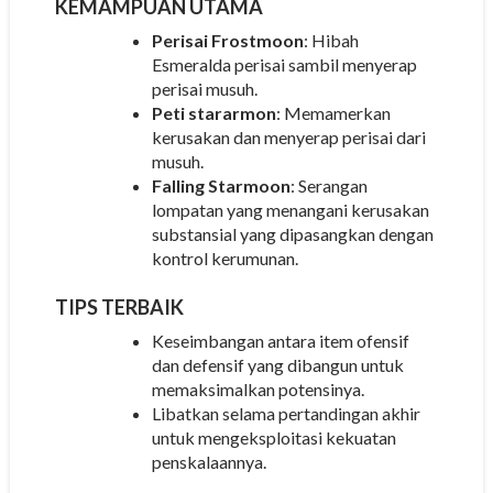
KEMAMPUAN UTAMA
Perisai Frostmoon
: Hibah
Esmeralda perisai sambil menyerap
perisai musuh.
Peti stararmon
: Memamerkan
kerusakan dan menyerap perisai dari
musuh.
Falling Starmoon
: Serangan
lompatan yang menangani kerusakan
substansial yang dipasangkan dengan
kontrol kerumunan.
TIPS TERBAIK
Keseimbangan antara item ofensif
dan defensif yang dibangun untuk
memaksimalkan potensinya.
Libatkan selama pertandingan akhir
untuk mengeksploitasi kekuatan
penskalaannya.