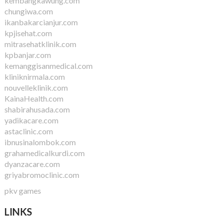
kembangkawung.com
chungiwa.com
ikanbakarcianjur.com
kpjisehat.com
mitrasehatklinik.com
kpbanjar.com
kemanggisanmedical.com
kliniknirmala.com
nouvelleklinik.com
KainaHealth.com
shabirahusada.com
yadikacare.com
astaclinic.com
ibnusinalombok.com
grahamedicalkurdi.com
dyanzacare.com
griyabromoclinic.com
pkv games
LINKS