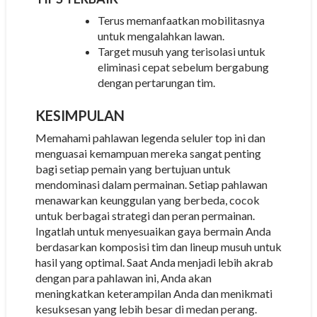
Terus memanfaatkan mobilitasnya
untuk mengalahkan lawan.
Target musuh yang terisolasi untuk
eliminasi cepat sebelum bergabung
dengan pertarungan tim.
KESIMPULAN
Memahami pahlawan legenda seluler top ini dan
menguasai kemampuan mereka sangat penting
bagi setiap pemain yang bertujuan untuk
mendominasi dalam permainan. Setiap pahlawan
menawarkan keunggulan yang berbeda, cocok
untuk berbagai strategi dan peran permainan.
Ingatlah untuk menyesuaikan gaya bermain Anda
berdasarkan komposisi tim dan lineup musuh untuk
hasil yang optimal. Saat Anda menjadi lebih akrab
dengan para pahlawan ini, Anda akan
meningkatkan keterampilan Anda dan menikmati
kesuksesan yang lebih besar di medan perang.