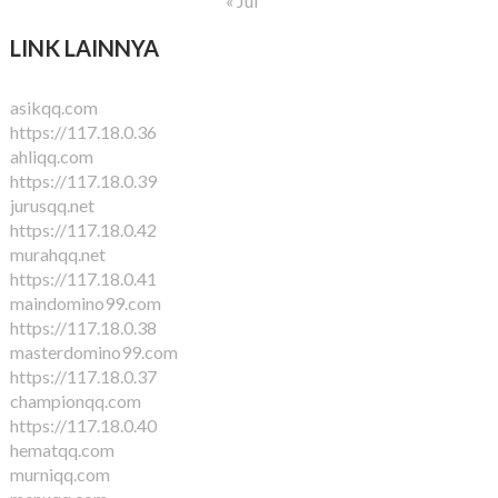
« Jul
LINK LAINNYA
asikqq.com
https://117.18.0.36
ahliqq.com
https://117.18.0.39
jurusqq.net
https://117.18.0.42
murahqq.net
https://117.18.0.41
maindomino99.com
https://117.18.0.38
masterdomino99.com
https://117.18.0.37
championqq.com
https://117.18.0.40
hematqq.com
murniqq.com