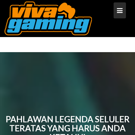
Skip
to
content
PAHLAWAN LEGENDA SELULER
TERATAS YANG HARUS ANDA