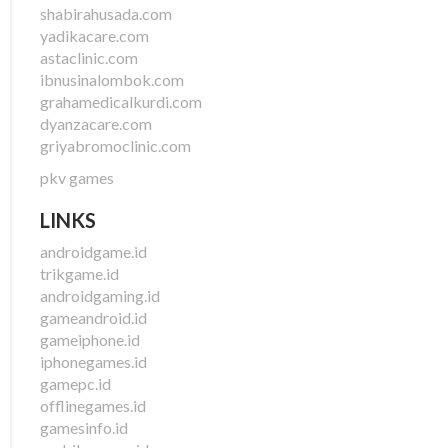
shabirahusada.com
yadikacare.com
astaclinic.com
ibnusinalombok.com
grahamedicalkurdi.com
dyanzacare.com
griyabromoclinic.com
pkv games
LINKS
androidgame.id
trikgame.id
androidgaming.id
gameandroid.id
gameiphone.id
iphonegames.id
gamepc.id
offlinegames.id
gamesinfo.id