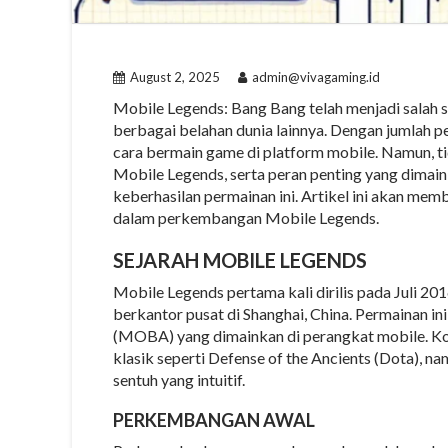
August 2, 2025
admin@vivagaming.id
Mobile Legends: Bang Bang telah menjadi salah s
berbagai belahan dunia lainnya. Dengan jumlah p
cara bermain game di platform mobile. Namun, 
Mobile Legends, serta peran penting yang dimai
keberhasilan permainan ini. Artikel ini akan mem
dalam perkembangan Mobile Legends.
SEJARAH MOBILE LEGENDS
Mobile Legends pertama kali dirilis pada Juli 
berkantor pusat di Shanghai, China. Permainan in
(MOBA) yang dimainkan di perangkat mobile. K
klasik seperti Defense of the Ancients (Dota), 
sentuh yang intuitif.
PERKEMBANGAN AWAL