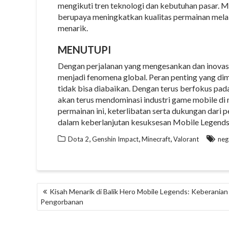
mengikuti tren teknologi dan kebutuhan pasar.
berupaya meningkatkan kualitas permainan melalu
menarik.
MENUTUPI
Dengan perjalanan yang mengesankan dan inovasi
menjadi fenomena global. Peran penting yang di
tidak bisa diabaikan. Dengan terus berfokus pa
akan terus mendominasi industri game mobile di 
permainan ini, keterlibatan serta dukungan dari
dalam keberlanjutan kesuksesan Mobile Legends
,
,
,
Dota 2
Genshin Impact
Minecraft
Valorant
neg
POST
Kisah Menarik di Balik Hero Mobile Legends: Keberanian
NAVIGATION
Pengorbanan