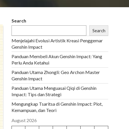
Search
Search
Menjelajahi Evolusi Artistik Kreasi Penggemar
Genshin Impact
Panduan Membeli Akun Genshin Impact: Yang
Perlu Anda Ketahui
Panduan Utama Zhongli: Geo Archon Master
Genshin Impact
Panduan Utama Menguasai Qiqi di Genshin
Impact: Tips dan Strategi
Mengungkap Tsaritsa di Genshin Impact: Plot,
Kemampuan, dan Teori
August 2026