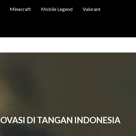
Minecraft
Mobile Legend
Valorant
OVASI DI TANGAN INDONESIA