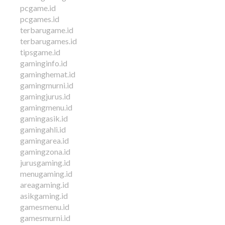
pcgame.id
pcgames.id
terbarugame.id
terbarugames.id
tipsgame.id
gaminginfo.id
gaminghemat.id
gamingmurni.id
gamingjurus.id
gamingmenu.id
gamingasik.id
gamingahli.id
gamingarea.id
gamingzona.id
jurusgaming.id
menugaming.id
areagaming.id
asikgaming.id
gamesmenu.id
gamesmurni.id