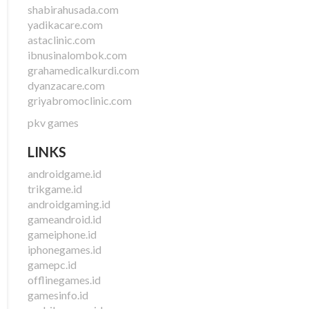
shabirahusada.com
yadikacare.com
astaclinic.com
ibnusinalombok.com
grahamedicalkurdi.com
dyanzacare.com
griyabromoclinic.com
pkv games
LINKS
androidgame.id
trikgame.id
androidgaming.id
gameandroid.id
gameiphone.id
iphonegames.id
gamepc.id
offlinegames.id
gamesinfo.id