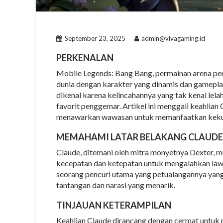
September 23, 2025
admin@vivagaming.id
PERKENALAN
Mobile Legends: Bang Bang, permainan arena per
dunia dengan karakter yang dinamis dan gameplay 
dikenal karena kelincahannya yang tak kenal lela
favorit penggemar. Artikel ini menggali keahlian
menawarkan wawasan untuk memanfaatkan keku
MEMAHAMI LATAR BELAKANG CLAUDE
Claude, ditemani oleh mitra monyetnya Dexter, 
kecepatan dan ketepatan untuk mengalahkan lawa
seorang pencuri utama yang petualangannya yang
tantangan dan narasi yang menarik.
TINJAUAN KETERAMPILAN
Keahlian Claude dirancang dengan cermat untu