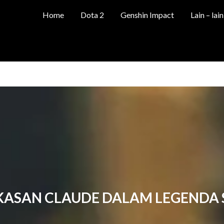
Home
Dota 2
Genshin Impact
Lain – lain
ASAN CLAUDE DALAM LEGENDA 