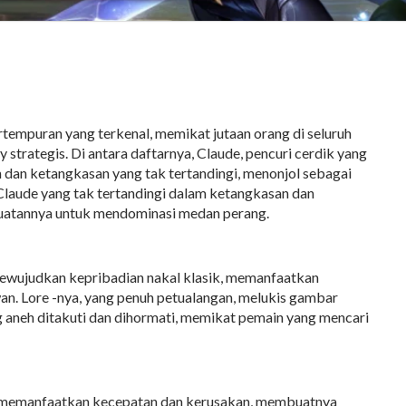
tempuran yang terkenal, memikat jutaan orang di seluruh
strategis. Di antara daftarnya, Claude, pencuri cerdik yang
h dan ketangkasan yang tak tertandingi, menonjol sebagai
 Claude yang tak tertandingi dalam ketangkasan dan
atannya untuk mendominasi medan perang.
mewujudkan kepribadian nakal klasik, memanfaatkan
n. Lore -nya, yang penuh petualangan, melukis gambar
 aneh ditakuti dan dihormati, memikat pemain yang mencari
k memanfaatkan kecepatan dan kerusakan, membuatnya