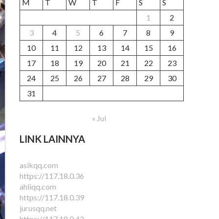
M
T
W
T
F
S
S
1
2
3
4
5
6
7
8
9
10
11
12
13
14
15
16
17
18
19
20
21
22
23
24
25
26
27
28
29
30
31
« Jul
LINK LAINNYA
asikqq.com
https://117.18.0.36
ahliqq.com
https://117.18.0.39
jurusqq.net
https://117.18.0.42