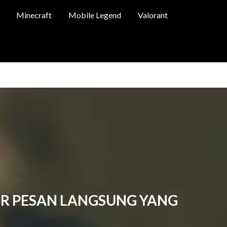
Minecraft
Mobile Legend
Valorant
UR PESAN LANGSUNG YANG