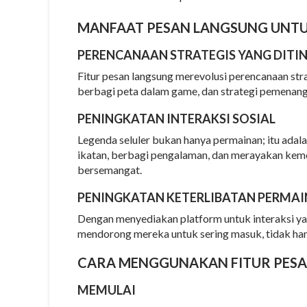
MANFAAT PESAN LANGSUNG UNTU
PERENCANAAN STRATEGIS YANG DIT
Fitur pesan langsung merevolusi perencanaan str
berbagi peta dalam game, dan strategi pemenang k
PENINGKATAN INTERAKSI SOSIAL
Legenda seluler bukan hanya permainan; itu ad
ikatan, berbagi pengalaman, dan merayakan k
bersemangat.
PENINGKATAN KETERLIBATAN PERMA
Dengan menyediakan platform untuk interaksi ya
mendorong mereka untuk sering masuk, tidak han
CARA MENGGUNAKAN FITUR PES
MEMULAI