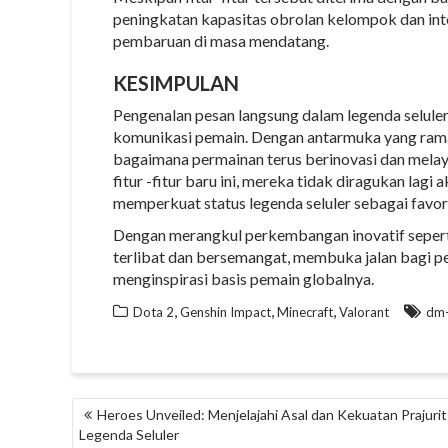
peningkatan kapasitas obrolan kelompok dan int
pembaruan di masa mendatang.
KESIMPULAN
Pengenalan pesan langsung dalam legenda selule
komunikasi pemain. Dengan antarmuka yang rama
bagaimana permainan terus berinovasi dan melay
fitur -fitur baru ini, mereka tidak diragukan la
memperkuat status legenda seluler sebagai fav
Dengan merangkul perkembangan inovatif seperti
terlibat dan bersemangat, membuka jalan bagi p
menginspirasi basis pemain globalnya.
,
,
,
Dota 2
Genshin Impact
Minecraft
Valorant
dm-
POST
Heroes Unveiled: Menjelajahi Asal dan Kekuatan Prajurit
NAVIGATION
Legenda Seluler