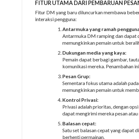
FITUR UTAMA DARI PEMBARUAN PESA
Fitur DM yang baru diluncurkan membawa beber
interaksi pengguna:
Antarmuka yang ramah pengguna
Antarmuka DM ramping dan dapat dia
memungkinkan pemain untuk beralih 
Dukungan media yang kaya:
Pemain dapat berbagi gambar, taut
komunikasi mereka. Penambahan ini 
Pesan Grup:
Sementara fokus utama adalah pada p
memungkinkan pemain untuk membuat 
Kontrol Privasi:
Privasi adalah prioritas, dengan o
dapat mengirimi mereka pesan atau m
Balasan cepat:
Satu set balasan cepat yang dapat
berhenti permainan.