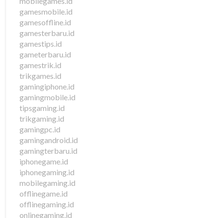
mobilegames.id
gamesmobile.id
gamesoffline.id
gamesterbaru.id
gamestips.id
gameterbaru.id
gamestrik.id
trikgames.id
gamingiphone.id
gamingmobile.id
tipsgaming.id
trikgaming.id
gamingpc.id
gamingandroid.id
gamingterbaru.id
iphonegame.id
iphonegaming.id
mobilegaming.id
offlinegame.id
offlinegaming.id
onlinegaming.id