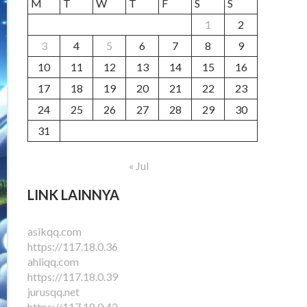
M
T
W
T
F
S
S
1
2
3
4
5
6
7
8
9
10
11
12
13
14
15
16
17
18
19
20
21
22
23
24
25
26
27
28
29
30
31
« Jul
LINK LAINNYA
asikqq.com
https://117.18.0.36
ahliqq.com
https://117.18.0.39
jurusqq.net
https://117.18.0.42