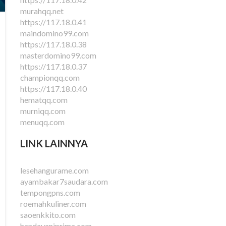
murahqq.net
https://117.18.0.41
maindomino99.com
https://117.18.0.38
masterdomino99.com
https://117.18.0.37
championqq.com
https://117.18.0.40
hematqq.com
murniqq.com
menuqq.com
LINK LAINNYA
lesehangurame.com
ayambakar7saudara.com
tempongpns.com
roemahkuliner.com
saoenkkito.com
handayaniprima.com