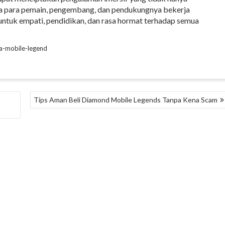
ka para pemain, pengembang, dan pendukungnya bekerja
ntuk empati, pendidikan, dan rasa hormat terhadap semua
a-mobile-legend
Tips Aman Beli Diamond Mobile Legends Tanpa Kena Scam