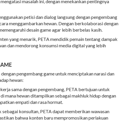
k mengatasi masalah ini, dengan menekankan pentingnya
enggunakan petisi dan dialog langsung dengan pengembang
cara menggambarkan hewan. Dengan berkolaborasi dengan
emengaruhi desain game agar lebih berbelas kasih.
onten yang menarik, PETA mendidik pemain tentang dampak
an dan mendorong konsumsi media digital yang lebih
GAME
a dengan pengembang game untuk menciptakan narasi dan
hadap hewan:
ekerja sama dengan pengembang, PETA bertujuan untuk
 di mana hewan ditampilkan sebagai makhluk hidup dengan
patkan empati dan rasa hormat.
ak sebagai konsultan, PETA dapat memberikan wawasan
mastikan bahwa konten baru mempromosikan perlakuan