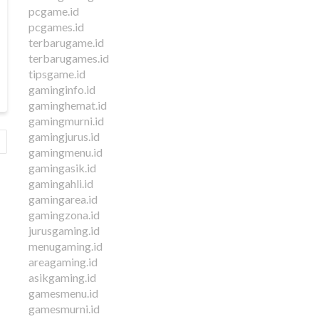
pcgame.id
pcgames.id
terbarugame.id
terbarugames.id
tipsgame.id
gaminginfo.id
gaminghemat.id
gamingmurni.id
gamingjurus.id
gamingmenu.id
gamingasik.id
gamingahli.id
gamingarea.id
gamingzona.id
jurusgaming.id
menugaming.id
areagaming.id
asikgaming.id
gamesmenu.id
gamesmurni.id