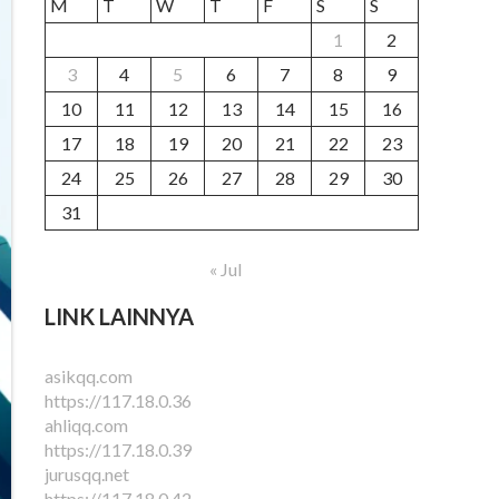
M
T
W
T
F
S
S
1
2
3
4
5
6
7
8
9
10
11
12
13
14
15
16
17
18
19
20
21
22
23
24
25
26
27
28
29
30
31
« Jul
LINK LAINNYA
asikqq.com
https://117.18.0.36
ahliqq.com
https://117.18.0.39
jurusqq.net
https://117.18.0.42