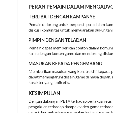
PERAN PEMAIN DALAM MENGADV
TERLIBAT DENGAN KAMPANYE
Pemain didorong untuk berpartisipasi dalam kam
diskusi komunitas untuk menyuarakan dukungan m
PIMPIN DENGAN TELADAN
Pemain dapat memberikan contoh dalam komunit
kasih dengan konten game dan mendorong diskusi
MASUKAN KEPADA PENGEMBANG
Memberikan masukan yang konstruktif kepada
dapat memengaruhi desain game di masa depan. 
karakter yang lebih etis.
KESIMPULAN
Dengan dukungan PETA terhadap perlakuan etis 
pengakuan terhadap dampak video game terhadap
narasi dan mekanisme gameplay, industri game d