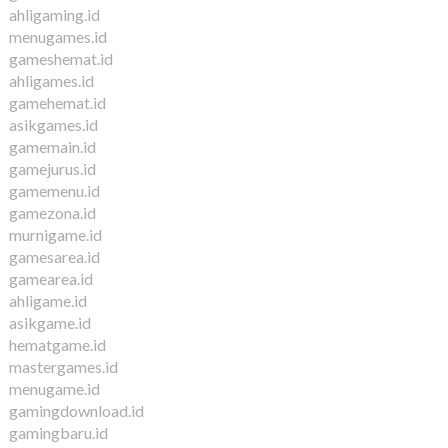
ahligaming.id
menugames.id
gameshemat.id
ahligames.id
gamehemat.id
asikgames.id
gamemain.id
gamejurus.id
gamemenu.id
gamezona.id
murnigame.id
gamesarea.id
gamearea.id
ahligame.id
asikgame.id
hematgame.id
mastergames.id
menugame.id
gamingdownload.id
gamingbaru.id