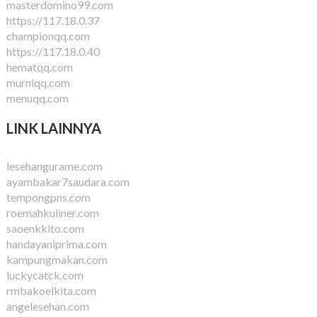
masterdomino99.com
https://117.18.0.37
championqq.com
https://117.18.0.40
hematqq.com
murniqq.com
menuqq.com
LINK LAINNYA
lesehangurame.com
ayambakar7saudara.com
tempongpns.com
roemahkuliner.com
saoenkkito.com
handayaniprima.com
kampungmakan.com
luckycatck.com
rmbakoelkita.com
angelesehan.com