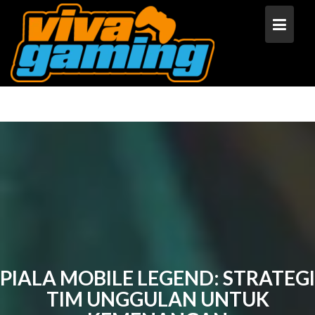
Skip
to
content
PIALA MOBILE LEGEND: STRATEGI
TIM UNGGULAN UNTUK