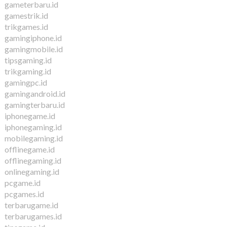
gameterbaru.id
gamestrik.id
trikgames.id
gamingiphone.id
gamingmobile.id
tipsgaming.id
trikgaming.id
gamingpc.id
gamingandroid.id
gamingterbaru.id
iphonegame.id
iphonegaming.id
mobilegaming.id
offlinegame.id
offlinegaming.id
onlinegaming.id
pcgame.id
pcgames.id
terbarugame.id
terbarugames.id