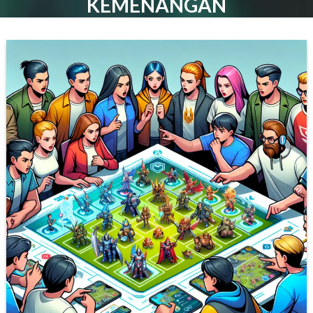
KEMENANGAN