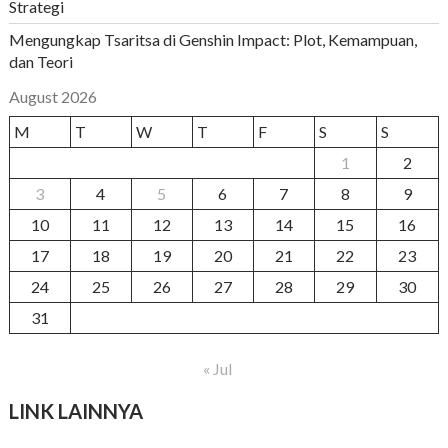
Strategi
Mengungkap Tsaritsa di Genshin Impact: Plot, Kemampuan,
dan Teori
August 2026
M
T
W
T
F
S
S
1
2
3
4
5
6
7
8
9
10
11
12
13
14
15
16
17
18
19
20
21
22
23
24
25
26
27
28
29
30
31
« Jul
LINK LAINNYA