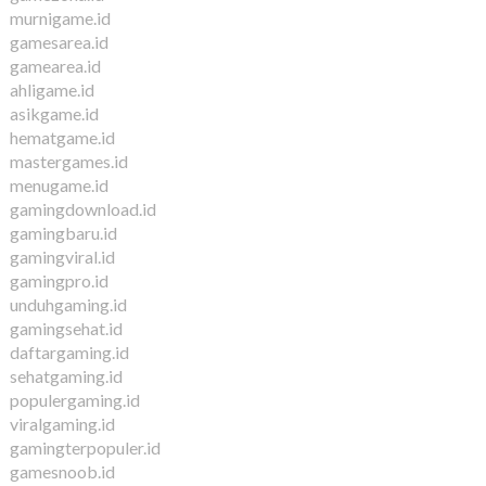
murnigame.id
gamesarea.id
gamearea.id
ahligame.id
asikgame.id
hematgame.id
mastergames.id
menugame.id
gamingdownload.id
gamingbaru.id
gamingviral.id
gamingpro.id
unduhgaming.id
gamingsehat.id
daftargaming.id
sehatgaming.id
populergaming.id
viralgaming.id
gamingterpopuler.id
gamesnoob.id