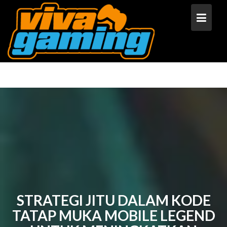
Skip
to
content
STRATEGI JITU DALAM KODE
TATAP MUKA MOBILE LEGEND