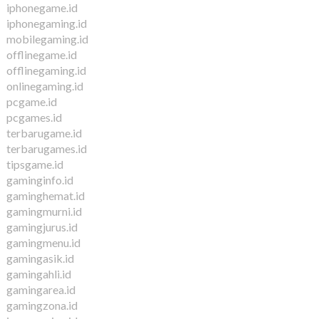
iphonegame.id
iphonegaming.id
mobilegaming.id
offlinegame.id
offlinegaming.id
onlinegaming.id
pcgame.id
pcgames.id
terbarugame.id
terbarugames.id
tipsgame.id
gaminginfo.id
gaminghemat.id
gamingmurni.id
gamingjurus.id
gamingmenu.id
gamingasik.id
gamingahli.id
gamingarea.id
gamingzona.id