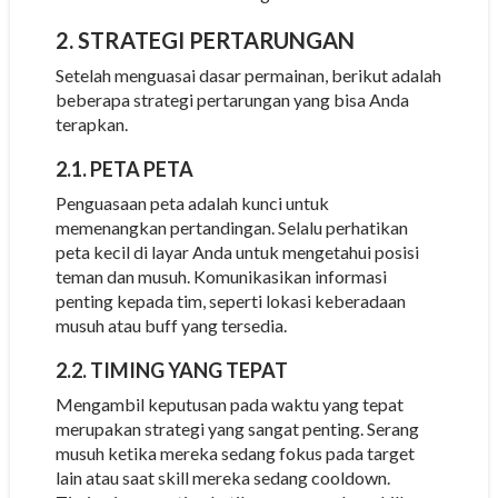
2. STRATEGI PERTARUNGAN
Setelah menguasai dasar permainan, berikut adalah
beberapa strategi pertarungan yang bisa Anda
terapkan.
2.1. PETA PETA
Penguasaan peta adalah kunci untuk
memenangkan pertandingan. Selalu perhatikan
peta kecil di layar Anda untuk mengetahui posisi
teman dan musuh. Komunikasikan informasi
penting kepada tim, seperti lokasi keberadaan
musuh atau buff yang tersedia.
2.2. TIMING YANG TEPAT
Mengambil keputusan pada waktu yang tepat
merupakan strategi yang sangat penting. Serang
musuh ketika mereka sedang fokus pada target
lain atau saat skill mereka sedang cooldown.