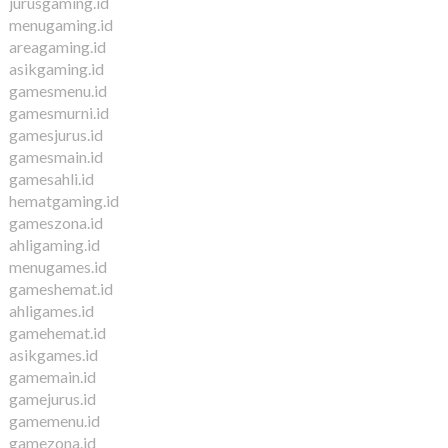
jurusgaming.id
menugaming.id
areagaming.id
asikgaming.id
gamesmenu.id
gamesmurni.id
gamesjurus.id
gamesmain.id
gamesahli.id
hematgaming.id
gameszona.id
ahligaming.id
menugames.id
gameshemat.id
ahligames.id
gamehemat.id
asikgames.id
gamemain.id
gamejurus.id
gamemenu.id
gamezona.id