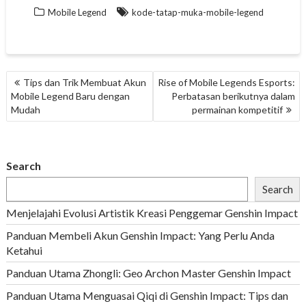
Mobile Legend
kode-tatap-muka-mobile-legend
POST
Tips dan Trik Membuat Akun
Rise of Mobile Legends Esports:
NAVIGATION
Mobile Legend Baru dengan
Perbatasan berikutnya dalam
Mudah
permainan kompetitif
Search
Search
Menjelajahi Evolusi Artistik Kreasi Penggemar Genshin Impact
Panduan Membeli Akun Genshin Impact: Yang Perlu Anda
Ketahui
Panduan Utama Zhongli: Geo Archon Master Genshin Impact
Panduan Utama Menguasai Qiqi di Genshin Impact: Tips dan