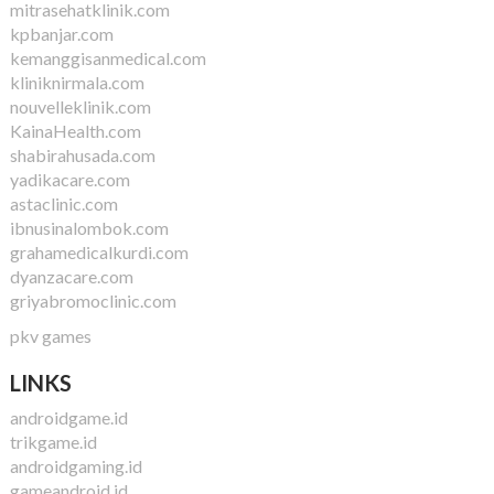
mitrasehatklinik.com
kpbanjar.com
kemanggisanmedical.com
kliniknirmala.com
nouvelleklinik.com
KainaHealth.com
shabirahusada.com
yadikacare.com
astaclinic.com
ibnusinalombok.com
grahamedicalkurdi.com
dyanzacare.com
griyabromoclinic.com
pkv games
LINKS
androidgame.id
trikgame.id
androidgaming.id
gameandroid.id