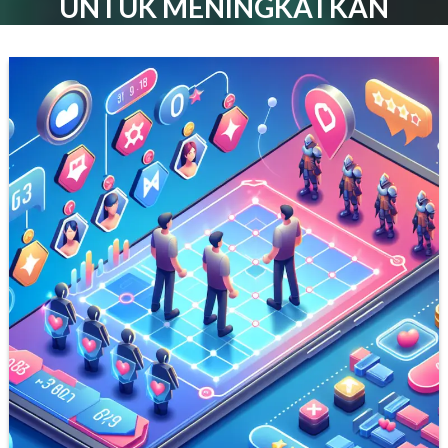
UNTUK MENINGKATKAN
RANKING.