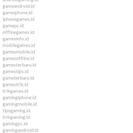
gameandroid.id
gameiphone.id
iphonegames.id
gamepc.id
offlinegames.id
gamesinfo.id
mobilegames.id
gamesmobile.id
gamesoffline.id
gamesterbaru.id
gamestips.id
gameterbaru.id
gamestrik.id
trikgames.id
gamingiphone.id
gamingmobile.id
tipsgaming.id
trikgaming.id
gamingpc.id
gamingandroid.id