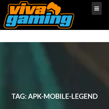
Skip
to
content
TAG:
APK-MOBILE-LEGEND