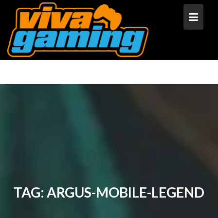
Skip
to
content
TAG:
ARGUS-MOBILE-LEGEND