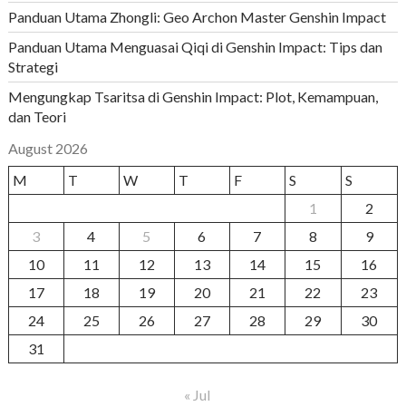
Panduan Utama Zhongli: Geo Archon Master Genshin Impact
Panduan Utama Menguasai Qiqi di Genshin Impact: Tips dan
Strategi
Mengungkap Tsaritsa di Genshin Impact: Plot, Kemampuan,
dan Teori
August 2026
M
T
W
T
F
S
S
1
2
3
4
5
6
7
8
9
10
11
12
13
14
15
16
17
18
19
20
21
22
23
24
25
26
27
28
29
30
31
« Jul