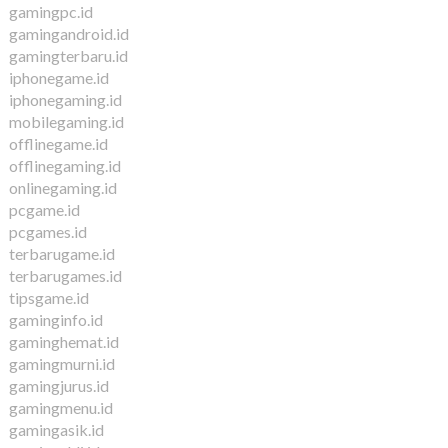
gamingpc.id
gamingandroid.id
gamingterbaru.id
iphonegame.id
iphonegaming.id
mobilegaming.id
offlinegame.id
offlinegaming.id
onlinegaming.id
pcgame.id
pcgames.id
terbarugame.id
terbarugames.id
tipsgame.id
gaminginfo.id
gaminghemat.id
gamingmurni.id
gamingjurus.id
gamingmenu.id
gamingasik.id