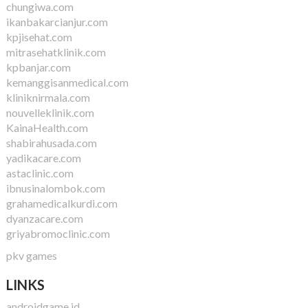
chungiwa.com
ikanbakarcianjur.com
kpjisehat.com
mitrasehatklinik.com
kpbanjar.com
kemanggisanmedical.com
kliniknirmala.com
nouvelleklinik.com
KainaHealth.com
shabirahusada.com
yadikacare.com
astaclinic.com
ibnusinalombok.com
grahamedicalkurdi.com
dyanzacare.com
griyabromoclinic.com
pkv games
LINKS
androidgame.id