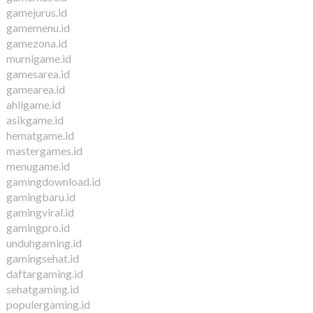
gamejurus.id
gamemenu.id
gamezona.id
murnigame.id
gamesarea.id
gamearea.id
ahligame.id
asikgame.id
hematgame.id
mastergames.id
menugame.id
gamingdownload.id
gamingbaru.id
gamingviral.id
gamingpro.id
unduhgaming.id
gamingsehat.id
daftargaming.id
sehatgaming.id
populergaming.id