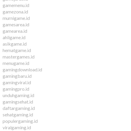
gamemenu.id
gamezona.id
murnigame.id
gamesarea.id
gamearea.id
ahligame.id
asikgame.id
hematgame.id
mastergames.id
menugame.id
gamingdownload.id
gamingbaru.id
gamingviral.id
gamingpro.id
unduhgaming.id
gamingsehat.id
daftargaming.id
sehatgaming.id
populergaming.id
viralgaming.id