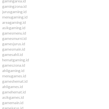
gamingarea.id
gamingzona.id
jurusgaming.id
menugaming.id
areagaming.id
asikgaming.id
gamesmenu.id
gamesmurni.id
gamesjurus.id
gamesmain.id
gamesahli.id
hematgaming.id
gameszona.id
ahligaming.id
menugames.id
gameshemat.id
ahligames.id
gamehemat.id
asikgames.id
gamemain.id
gamejurus.id