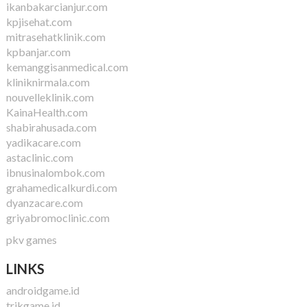
ikanbakarcianjur.com
kpjisehat.com
mitrasehatklinik.com
kpbanjar.com
kemanggisanmedical.com
kliniknirmala.com
nouvelleklinik.com
KainaHealth.com
shabirahusada.com
yadikacare.com
astaclinic.com
ibnusinalombok.com
grahamedicalkurdi.com
dyanzacare.com
griyabromoclinic.com
pkv games
LINKS
androidgame.id
trikgame.id