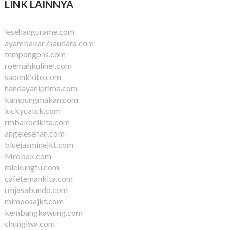
LINK LAINNYA
lesehangurame.com
ayambakar7saudara.com
tempongpns.com
roemahkuliner.com
saoenkkito.com
handayaniprima.com
kampungmakan.com
luckycatck.com
rmbakoelkita.com
angelesehan.com
bluejasminejkt.com
Mrobak.com
miekungfu.com
cafetemankita.com
rmjasabundo.com
mimoosajkt.com
kembangkawung.com
chungiwa.com