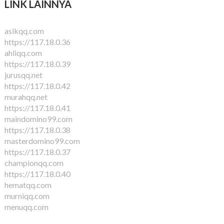
LINK LAINNYA
asikqq.com
https://117.18.0.36
ahliqq.com
https://117.18.0.39
jurusqq.net
https://117.18.0.42
murahqq.net
https://117.18.0.41
maindomino99.com
https://117.18.0.38
masterdomino99.com
https://117.18.0.37
championqq.com
https://117.18.0.40
hematqq.com
murniqq.com
menuqq.com