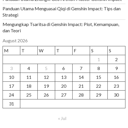
Panduan Utama Menguasai Qiqi di Genshin Impact: Tips dan
Strategi
Mengungkap Tsaritsa di Genshin Impact: Plot, Kemampuan,
dan Teori
August 2026
M
T
W
T
F
S
S
1
2
3
4
5
6
7
8
9
10
11
12
13
14
15
16
17
18
19
20
21
22
23
24
25
26
27
28
29
30
31
« Jul