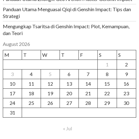
Panduan Utama Menguasai Qiqi di Genshin Impact: Tips dan
Strategi
Mengungkap Tsaritsa di Genshin Impact: Plot, Kemampuan,
dan Teori
August 2026
M
T
W
T
F
S
S
1
2
3
4
5
6
7
8
9
10
11
12
13
14
15
16
17
18
19
20
21
22
23
24
25
26
27
28
29
30
31
« Jul