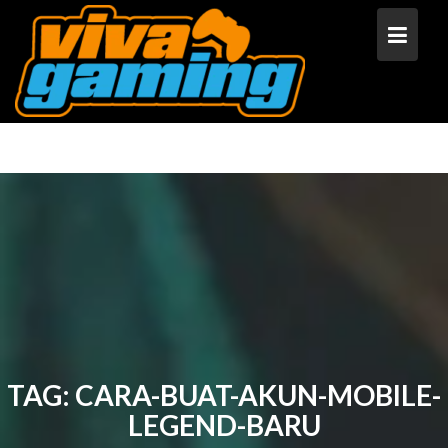
Skip
to
content
TAG:
CARA-BUAT-AKUN-MOBILE-
LEGEND-BARU