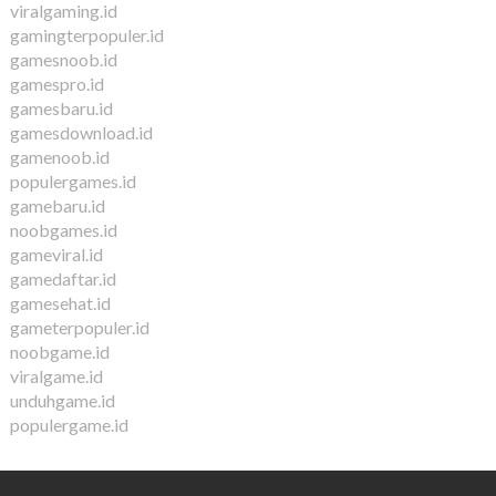
viralgaming.id
gamingterpopuler.id
gamesnoob.id
gamespro.id
gamesbaru.id
gamesdownload.id
gamenoob.id
populergames.id
gamebaru.id
noobgames.id
gameviral.id
gamedaftar.id
gamesehat.id
gameterpopuler.id
noobgame.id
viralgame.id
unduhgame.id
populergame.id