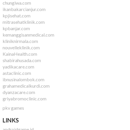
chungiwa.com
ikanbakarcianjur.com
kpjisehat.com
mitrasehatklinik.com
kpbanjar.com
kemanggisanmedical.com
kliniknirmala.com
nouvelleklinik.com
KainaHealth.com
shabirahusada.com
yadikacare.com
astaclinic.com
ibnusinalombok.com
grahamedicalkurdi.com
dyanzacare.com
griyabromoclinic.com
pkv games
LINKS
androidgame.id