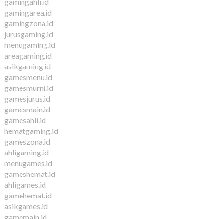
gamingahli.id
gamingarea.id
gamingzona.id
jurusgaming.id
menugaming.id
areagaming.id
asikgaming.id
gamesmenu.id
gamesmurni.id
gamesjurus.id
gamesmain.id
gamesahli.id
hematgaming.id
gameszona.id
ahligaming.id
menugames.id
gameshemat.id
ahligames.id
gamehemat.id
asikgames.id
gamemain.id