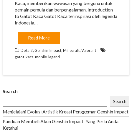
Kaca, memberikan wawasan yang berguna untuk
pemain pemula dan berpengalaman. Introduction
to Gatot Kaca Gatot Kaca terinspirasi oleh legenda
Indonesia…
Read More
,
,
,
Dota 2
Genshin Impact
Minecraft
Valorant
gatot-kaca-mobile-legend
Search
Search
Menjelajahi Evolusi Artistik Kreasi Penggemar Genshin Impact
Panduan Membeli Akun Genshin Impact: Yang Perlu Anda
Ketahui