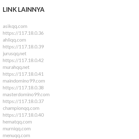
LINK LAINNYA
asikqq.com
https://117.18.0.36
ahliqq.com
https://117.18.0.39
jurusqq.net
https://117.18.0.42
murahqq.net
https://117.18.0.41
maindomino99.com
https://117.18.0.38
masterdomino99.com
https://117.18.0.37
championqq.com
https://117.18.0.40
hematqq.com
murniqq.com
menuqq.com