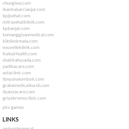
chungiwa.com
ikanbakarcianjur.com
kpjisehat.com
mitrasehatklinik.com
kpbanjar.com
kemanggisanmedical.com
kliniknirmala.com
nouvelleklinik.com
KainaHealth.com
shabirahusada.com
yadikacare.com
astaclinic.com
ibnusinalombok.com
grahamedicalkurdi.com
dyanzacare.com
griyabromoclinic.com
pkv games
LINKS
androidgame.id