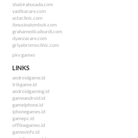
shabirahusada.com
yadikacare.com
astaclinic.com
ibnusinalombok.com
grahamedicalkurdi.com
dyanzacare.com
griyabromoclinic.com
pkv games
LINKS
androidgame.id
trikgame.id
androidgaming.id
gameandroid.id
gameiphone.id
iphonegames.id
gamepc.id
offlinegames.id
gamesinfo.id