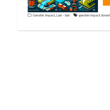
,
Genshin Impact
Lain - lain
genshin impact down