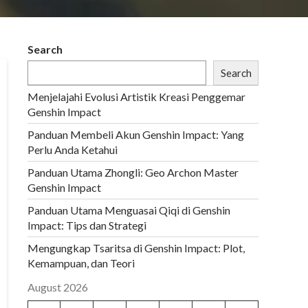
Search
Search
Menjelajahi Evolusi Artistik Kreasi Penggemar
Genshin Impact
Panduan Membeli Akun Genshin Impact: Yang
Perlu Anda Ketahui
Panduan Utama Zhongli: Geo Archon Master
Genshin Impact
Panduan Utama Menguasai Qiqi di Genshin
Impact: Tips dan Strategi
Mengungkap Tsaritsa di Genshin Impact: Plot,
Kemampuan, dan Teori
August 2026