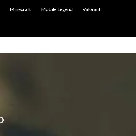
Minecraft
Mobile Legend
Valorant
D