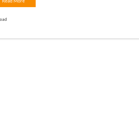
Read More
load