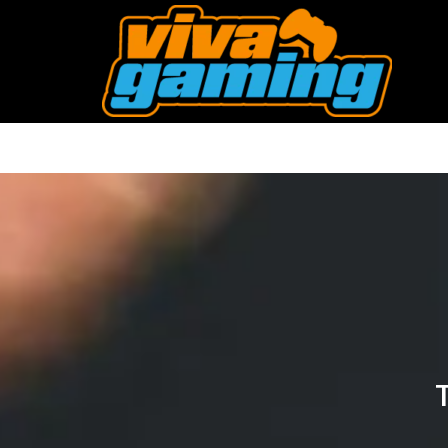
Skip
to
content