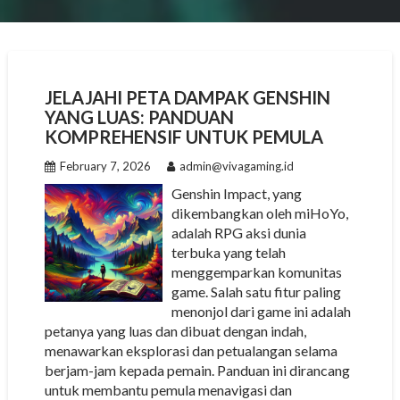
JELAJAHI PETA DAMPAK GENSHIN
YANG LUAS: PANDUAN
KOMPREHENSIF UNTUK PEMULA
February 7, 2026
admin@vivagaming.id
Genshin Impact, yang
dikembangkan oleh miHoYo,
adalah RPG aksi dunia
terbuka yang telah
menggemparkan komunitas
game. Salah satu fitur paling
menonjol dari game ini adalah
petanya yang luas dan dibuat dengan indah,
menawarkan eksplorasi dan petualangan selama
berjam-jam kepada pemain. Panduan ini dirancang
untuk membantu pemula menavigasi dan