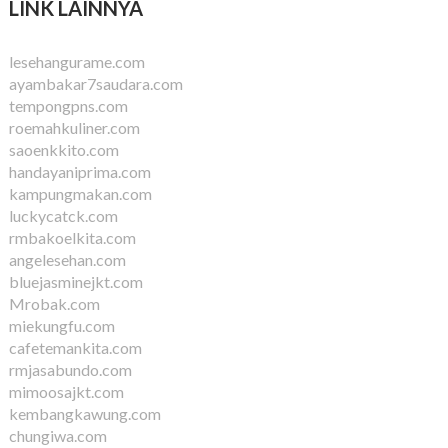
LINK LAINNYA
lesehangurame.com
ayambakar7saudara.com
tempongpns.com
roemahkuliner.com
saoenkkito.com
handayaniprima.com
kampungmakan.com
luckycatck.com
rmbakoelkita.com
angelesehan.com
bluejasminejkt.com
Mrobak.com
miekungfu.com
cafetemankita.com
rmjasabundo.com
mimoosajkt.com
kembangkawung.com
chungiwa.com