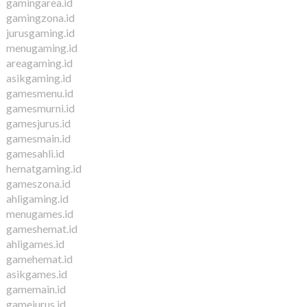
gamingarea.id
gamingzona.id
jurusgaming.id
menugaming.id
areagaming.id
asikgaming.id
gamesmenu.id
gamesmurni.id
gamesjurus.id
gamesmain.id
gamesahli.id
hematgaming.id
gameszona.id
ahligaming.id
menugames.id
gameshemat.id
ahligames.id
gamehemat.id
asikgames.id
gamemain.id
gamejurus.id