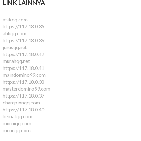
LINK LAINNYA
asikqq.com
https://117.18.0.36
ahliqq.com
https://117.18.0.39
jurusqq.net
https://117.18.0.42
murahqq.net
https://117.18.0.41
maindomino99.com
https://117.18.0.38
masterdomino99.com
https://117.18.0.37
championqq.com
https://117.18.0.40
hematqq.com
murniqq.com
menuqq.com