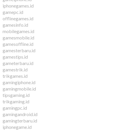
iphonegames.id
gamepc.id
offlinegames.id
gamesinfo.id
mobilegames.id
gamesmobile.id
gamesoffline.id
gamesterbaru.id
gamestips.id
gameterbaru.id
gamestrik.id
trikgames.id
gamingiphone.id
gamingmobile.id
tipsgaming.id
trikgaming.id
gamingpc.id
gamingandroid.id
gamingterbaru.id
iphonegame.id