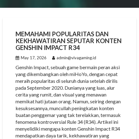
MEMAHAMI POPULARITAS DAN
KEKHAWATIRAN SEPUTAR KONTEN
GENSHIN IMPACT R34
May 17, 2026
admin@vivagaming.id
Genshin Impact, sebuah game bermain peran aksi
yang dikembangkan oleh miHoYo, dengan cepat
meraih popularitas di seluruh dunia setelah dirilis
pada September 2020. Dunianya yang luas, alur
cerita yang rumit, dan visual yang menawan
memikat hati jutaan orang. Namun, seiring dengan
kesuksesannya, muncullah peningkatan konten
buatan penggemar yang tak terelakkan, termasuk
fenomena kontroversial Rule 34 (R34). Artikel ini
menyelidiki mengapa konten Genshin Impact R34
mendapatkan daya tarik, kekhawatiran yang