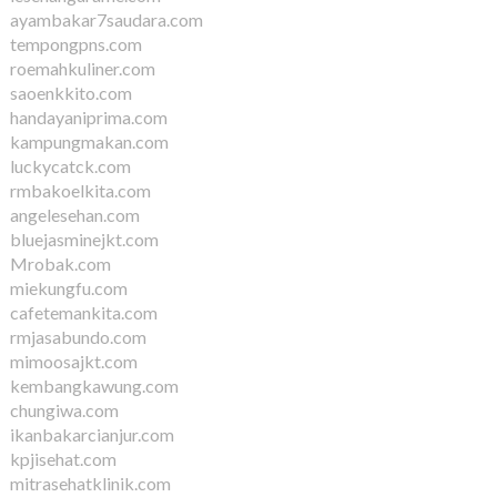
ayambakar7saudara.com
tempongpns.com
roemahkuliner.com
saoenkkito.com
handayaniprima.com
kampungmakan.com
luckycatck.com
rmbakoelkita.com
angelesehan.com
bluejasminejkt.com
Mrobak.com
miekungfu.com
cafetemankita.com
rmjasabundo.com
mimoosajkt.com
kembangkawung.com
chungiwa.com
ikanbakarcianjur.com
kpjisehat.com
mitrasehatklinik.com