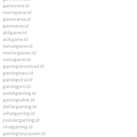
gamezona.id
murnigame.id
gamesarea.id
gamearea.id
ahligame.id
asikgame.id
hematgame.id
mastergames.id
menugame.id
gamingdownload.id
gamingbaru.id
gamingviral.id
gamingpro.id
unduhgaming.id
gamingsehat.id
daftargaming.id
sehatgaming.id
populergaming.id
viralgaming.id
gamingterpopuler.id