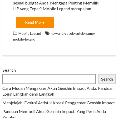
sesuai budget Anda. Mengapa Penting Memiliki
HP yang Tepat? Mobile Legend merupakan…
Read More
Mobile Legend
hp-yang-cocok-untuk-game-
mobile-legend
Search
Search
Cara Mudah Mengakses Akun Genshin Impact Anda: Panduan
Login Langkah demi Langkah
Menjelajahi Evolusi Artistik Kreasi Penggemar Genshin Impact
Panduan Membeli Akun Genshin Impact: Yang Perlu Anda
Ketahui