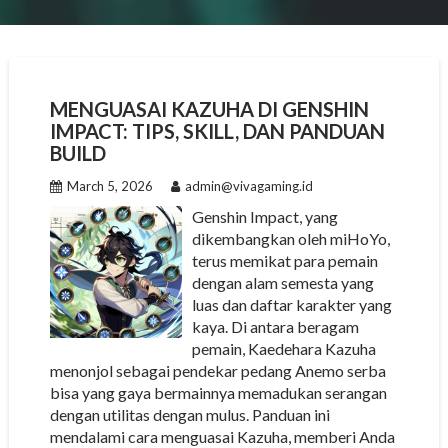
MENGUASAI KAZUHA DI GENSHIN
IMPACT: TIPS, SKILL, DAN PANDUAN
BUILD
March 5, 2026
admin@vivagaming.id
Genshin Impact, yang
dikembangkan oleh miHoYo,
terus memikat para pemain
dengan alam semesta yang
luas dan daftar karakter yang
kaya. Di antara beragam
pemain, Kaedehara Kazuha
menonjol sebagai pendekar pedang Anemo serba
bisa yang gaya bermainnya memadukan serangan
dengan utilitas dengan mulus. Panduan ini
mendalami cara menguasai Kazuha, memberi Anda