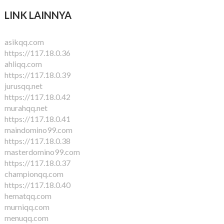
LINK LAINNYA
asikqq.com
https://117.18.0.36
ahliqq.com
https://117.18.0.39
jurusqq.net
https://117.18.0.42
murahqq.net
https://117.18.0.41
maindomino99.com
https://117.18.0.38
masterdomino99.com
https://117.18.0.37
championqq.com
https://117.18.0.40
hematqq.com
murniqq.com
menuqq.com