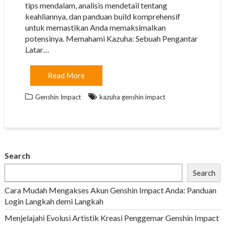
tips mendalam, analisis mendetail tentang
keahliannya, dan panduan build komprehensif
untuk memastikan Anda memaksimalkan
potensinya. Memahami Kazuha: Sebuah Pengantar
Latar…
Read More
Genshin Impact
kazuha genshin impact
Search
Search
Cara Mudah Mengakses Akun Genshin Impact Anda: Panduan
Login Langkah demi Langkah
Menjelajahi Evolusi Artistik Kreasi Penggemar Genshin Impact