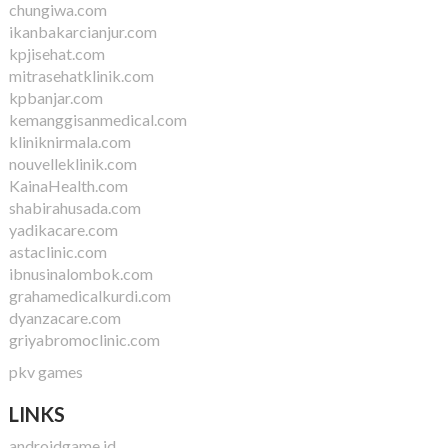
chungiwa.com
ikanbakarcianjur.com
kpjisehat.com
mitrasehatklinik.com
kpbanjar.com
kemanggisanmedical.com
kliniknirmala.com
nouvelleklinik.com
KainaHealth.com
shabirahusada.com
yadikacare.com
astaclinic.com
ibnusinalombok.com
grahamedicalkurdi.com
dyanzacare.com
griyabromoclinic.com
pkv games
LINKS
androidgame.id