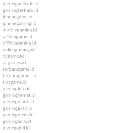
gamingandroid.id
gamingterbaru.id
iphonegame.id
iphonegaming.id
mobilegaming.id
offlinegame.id
offlinegaming.id
onlinegaming.id
pcgame.id
pcgames.id
terbarugame.id
terbarugames.id
tipsgame.id
gaminginfo.id
gaminghemat.id
gamingmurni.id
gamingjurus.id
gamingmenu.id
gamingasik.id
gamingahli.id