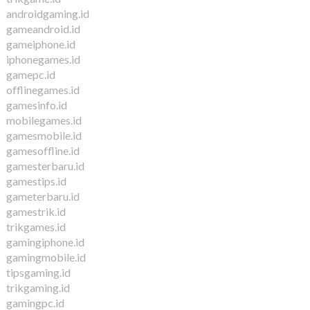
androidgaming.id
gameandroid.id
gameiphone.id
iphonegames.id
gamepc.id
offlinegames.id
gamesinfo.id
mobilegames.id
gamesmobile.id
gamesoffline.id
gamesterbaru.id
gamestips.id
gameterbaru.id
gamestrik.id
trikgames.id
gamingiphone.id
gamingmobile.id
tipsgaming.id
trikgaming.id
gamingpc.id