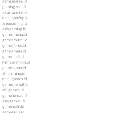
gamingarea.id
gamingzona.id
jurusgaming.id
menugaming.id
areagaming.id
asikgaming.id
gamesmenu.id
gamesmurni.id
gamesjurus.id
gamesmain.id
gamesahli.id
hematgaming.id
gameszona.id
ahligaming.id
menugames.id
gameshemat.id
ahligames.id
gamehemat.id
asikgames.id
gamemain.id
gamejurus.id