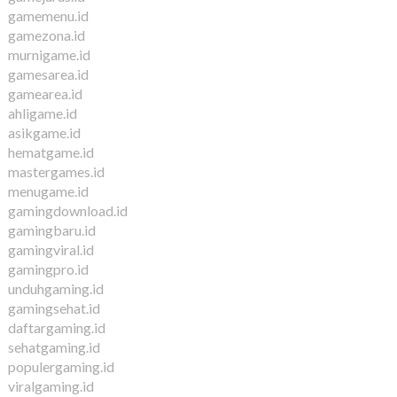
gamemenu.id
gamezona.id
murnigame.id
gamesarea.id
gamearea.id
ahligame.id
asikgame.id
hematgame.id
mastergames.id
menugame.id
gamingdownload.id
gamingbaru.id
gamingviral.id
gamingpro.id
unduhgaming.id
gamingsehat.id
daftargaming.id
sehatgaming.id
populergaming.id
viralgaming.id