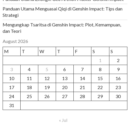
Panduan Utama Menguasai Qiqi di Genshin Impact: Tips dan
Strategi
Mengungkap Tsaritsa di Genshin Impact: Plot, Kemampuan,
dan Teori
August 2026
M
T
W
T
F
S
S
1
2
3
4
5
6
7
8
9
10
11
12
13
14
15
16
17
18
19
20
21
22
23
24
25
26
27
28
29
30
31
« Jul