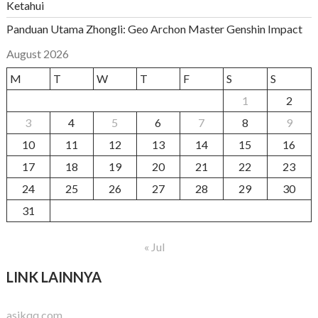
Ketahui
Panduan Utama Zhongli: Geo Archon Master Genshin Impact
August 2026
M
T
W
T
F
S
S
1
2
3
4
5
6
7
8
9
10
11
12
13
14
15
16
17
18
19
20
21
22
23
24
25
26
27
28
29
30
31
« Jul
LINK LAINNYA
asikqq.com