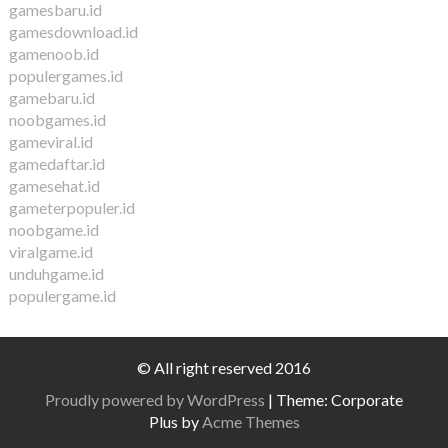
gamesbaru.id
gamesdownload.id
gamenoob.id
populergames.id
gamebaru.id
noobgames.id
gameviral.id
gamedaftar.id
gamesehat.id
gameterpopuler.id
noobgame.id
viralgame.id
unduhgame.id
populergame.id
© All right reserved 2016
Proudly powered by WordPress
|
Theme: Corporate
Plus by
Acme Themes