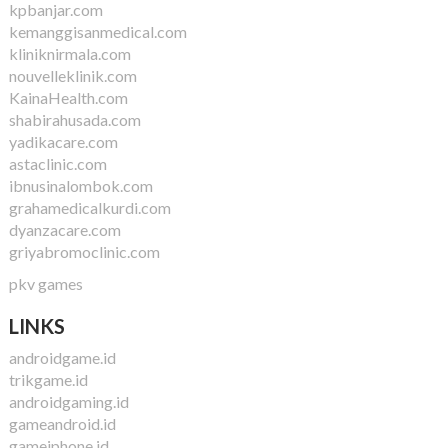
kpbanjar.com
kemanggisanmedical.com
kliniknirmala.com
nouvelleklinik.com
KainaHealth.com
shabirahusada.com
yadikacare.com
astaclinic.com
ibnusinalombok.com
grahamedicalkurdi.com
dyanzacare.com
griyabromoclinic.com
pkv games
LINKS
androidgame.id
trikgame.id
androidgaming.id
gameandroid.id
gameiphone.id