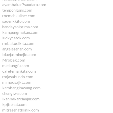
ayambakar7saudara.com
tempongpns.com
roemahkuliner.com
saoenkkito.com
handayaniprima.com
kampungmakan.com
luckycatck.com
rmbakoelkita.com
angelesehan.com
bluejasminejkt.com
Mrobak.com
miekungfu.com
cafetemankita.com
rmjasabundo.com
mimoosajkt.com
kembangkawung.com
chungiwa.com
ikanbakarcianjur.com
kpjisehat.com
mitrasehatklinik.com