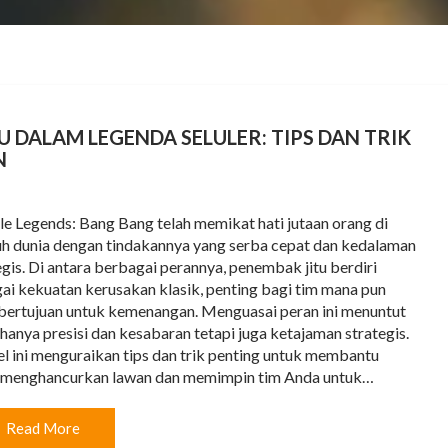
 DALAM LEGENDA SELULER: TIPS DAN TRIK
N
e Legends: Bang Bang telah memikat hati jutaan orang di
uh dunia dengan tindakannya yang serba cepat dan kedalaman
egis. Di antara berbagai perannya, penembak jitu berdiri
ai kekuatan kerusakan klasik, penting bagi tim mana pun
bertujuan untuk kemenangan. Menguasai peran ini menuntut
 hanya presisi dan kesabaran tetapi juga ketajaman strategis.
el ini menguraikan tips dan trik penting untuk membantu
menghancurkan lawan dan memimpin tim Anda untuk…
Read More