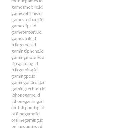
mobilegames.id
gamesmobile.id
gamesoffline.id
gamesterbaru.id
gamestips.id
gameterbaru.id
gamestrik.id
trikgames.id
gamingiphone.id
gamingmobile.id
tipsgaming.id
trikgaming.id
gamingpc.id
gamingandroid.id
gamingterbaru.id
iphonegame.id
iphonegaming.id
mobilegaming.id
offlinegame.id
offlinegaming.id
onlinegaming.id