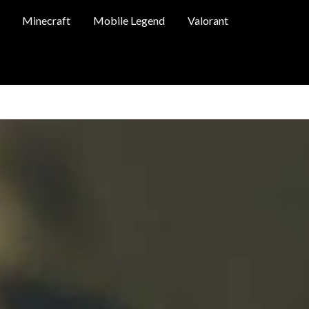
Minecraft
Mobile Legend
Valorant