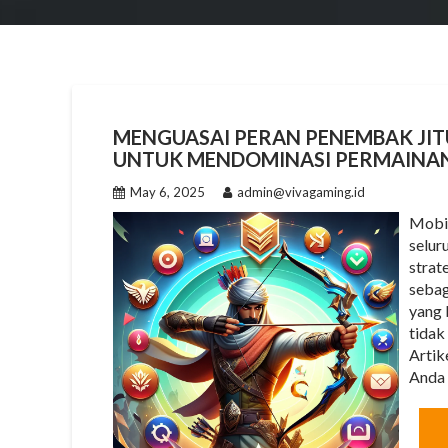
MENGUASAI PERAN PENEMBAK JITU
UNTUK MENDOMINASI PERMAINA
May 6, 2025
admin@vivagaming.id
Mobil
selur
strat
sebag
yang 
tidak
Artik
Anda 