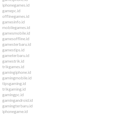
iphonegames.id
gamepc.id
offlinegames.id
gamesinfo.id
mobilegames.id
gamesmobile.id
gamesoffline.id
gamesterbaru.id
gamestips.id
gameterbaru.id
gamestrik.id
trikgames.id
gamingiphone.id
gamingmobile.id
tipsgaming.id
trikgaming.id
gamingpc.id
gamingandroid.id
gamingterbaru.id
iphonegame.id