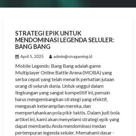
STRATEGI EPIK UNTUK
MENDOMINASI LEGENDA SELULER:
BANG BANG
April 5, 2025
admin@vivagaming.id
Mobile Legends: Bang Bang adalah game
Multiplayer Online Battle Arena (MOBA) yang
serba cepat yang telah menarik perhatian jutaan
orang di seluruh dunia. Untuk unggul dalam
lingkungan yang sangat kompetitif ini, pemain
harus mengembangkan strategi yang efektif,
mengasah keterampilan mereka, dan
mempertahankan pola pikir taktis. Dalam judi bola
artikel ini, kami akan menyelami strategi epik yang
dapat membantu Anda mendominasi medan
pertempuran legenda seluler. Memahami dasar -