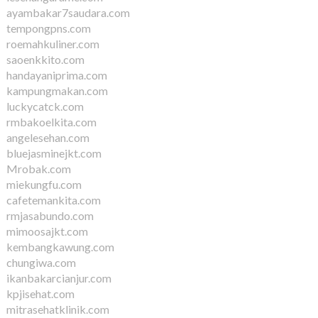
ayambakar7saudara.com
tempongpns.com
roemahkuliner.com
saoenkkito.com
handayaniprima.com
kampungmakan.com
luckycatck.com
rmbakoelkita.com
angelesehan.com
bluejasminejkt.com
Mrobak.com
miekungfu.com
cafetemankita.com
rmjasabundo.com
mimoosajkt.com
kembangkawung.com
chungiwa.com
ikanbakarcianjur.com
kpjisehat.com
mitrasehatklinik.com