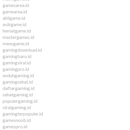
gamesarea.id
gamearea.id
ahligame.id
asikgame.id
hematgame.id
mastergames.id
menugame.id
gamingdownload.id
gamingbaru.id
gamingviral.id
gamingpro.id
unduhgaming.id
gamingsehat.id
daftargaming.id
sehatgaming.id
populergaming.id
viralgaming.id
gamingterpopuler.id
gamesnoob.id
gamespro.id