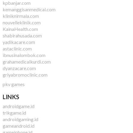
kpbanjar.com
kemanggisanmedical.com
kliniknirmala.com
nouvelleklinik.com
KainaHealth.com
shabirahusada.com
yadikacare.com
astaclinic.com
ibnusinalombok.com
grahamedicalkurdi.com
dyanzacare.com
griyabromoclinic.com
pkv games
LINKS
androidgame.id
trikgame.id
androidgaming.id
gameandroid.id
gameiphone.id