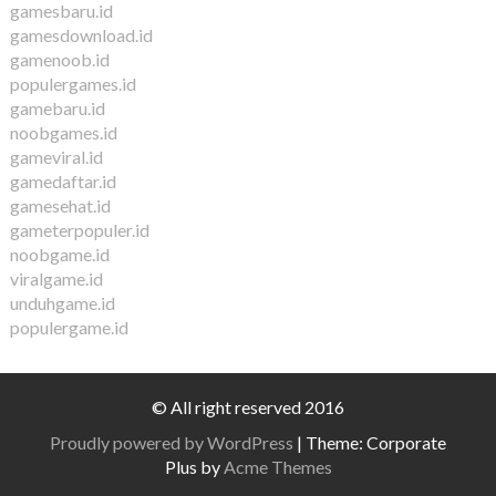
gamesbaru.id
gamesdownload.id
gamenoob.id
populergames.id
gamebaru.id
noobgames.id
gameviral.id
gamedaftar.id
gamesehat.id
gameterpopuler.id
noobgame.id
viralgame.id
unduhgame.id
populergame.id
© All right reserved 2016
Proudly powered by WordPress
|
Theme: Corporate
Plus by
Acme Themes