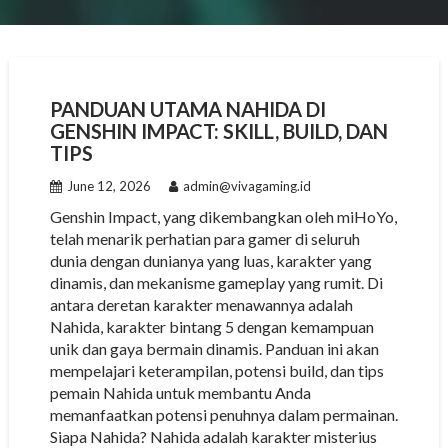
PANDUAN UTAMA NAHIDA DI
GENSHIN IMPACT: SKILL, BUILD, DAN
TIPS
June 12, 2026
admin@vivagaming.id
Genshin Impact, yang dikembangkan oleh miHoYo,
telah menarik perhatian para gamer di seluruh
dunia dengan dunianya yang luas, karakter yang
dinamis, dan mekanisme gameplay yang rumit. Di
antara deretan karakter menawannya adalah
Nahida, karakter bintang 5 dengan kemampuan
unik dan gaya bermain dinamis. Panduan ini akan
mempelajari keterampilan, potensi build, dan tips
pemain Nahida untuk membantu Anda
memanfaatkan potensi penuhnya dalam permainan.
Siapa Nahida? Nahida adalah karakter misterius