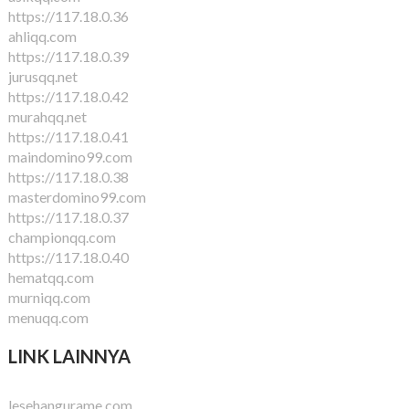
https://117.18.0.36
ahliqq.com
https://117.18.0.39
jurusqq.net
https://117.18.0.42
murahqq.net
https://117.18.0.41
maindomino99.com
https://117.18.0.38
masterdomino99.com
https://117.18.0.37
championqq.com
https://117.18.0.40
hematqq.com
murniqq.com
menuqq.com
LINK LAINNYA
lesehangurame.com