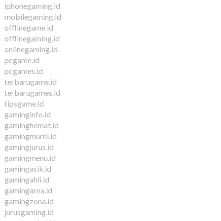
iphonegaming.id
mobilegaming.id
offlinegame.id
offlinegaming.id
onlinegaming.id
pcgame.id
pcgames.id
terbarugame.id
terbarugames.id
tipsgame.id
gaminginfo.id
gaminghemat.id
gamingmurni.id
gamingjurus.id
gamingmenu.id
gamingasik.id
gamingahli.id
gamingarea.id
gamingzona.id
jurusgaming.id