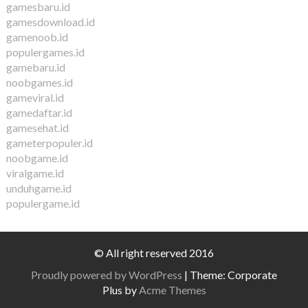
gamesbaru.id
gamesdownload.id
gamenoob.id
populergames.id
gamebaru.id
noobgames.id
gameviral.id
gamedaftar.id
gamesehat.id
gameterpopuler.id
noobgame.id
viralgame.id
unduhgame.id
populergame.id
© All right reserved 2016
Proudly powered by WordPress
|
Theme: Corporate
Plus by
Acme Themes