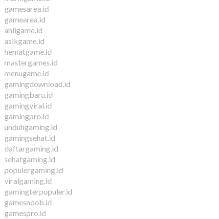
gamesarea.id
gamearea.id
ahligame.id
asikgame.id
hematgame.id
mastergames.id
menugame.id
gamingdownload.id
gamingbaru.id
gamingviral.id
gamingpro.id
unduhgaming.id
gamingsehat.id
daftargaming.id
sehatgaming.id
populergaming.id
viralgaming.id
gamingterpopuler.id
gamesnoob.id
gamespro.id