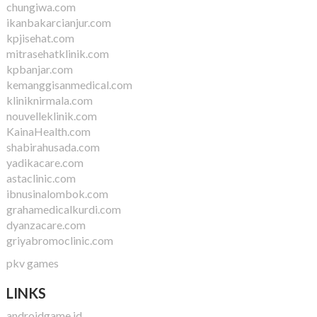
chungiwa.com
ikanbakarcianjur.com
kpjisehat.com
mitrasehatklinik.com
kpbanjar.com
kemanggisanmedical.com
kliniknirmala.com
nouvelleklinik.com
KainaHealth.com
shabirahusada.com
yadikacare.com
astaclinic.com
ibnusinalombok.com
grahamedicalkurdi.com
dyanzacare.com
griyabromoclinic.com
pkv games
LINKS
androidgame.id