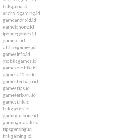
trikgame.id
androidgaming.id
gameandroid.id
gameiphone.id
iphonegames.id
gamepc.id
offlinegames.id
gamesinfo.id
mobilegames.id
gamesmobile.id
gamesoffline.id
gamesterbaru.id
gamestips.id
gameterbaru.id
gamestrik.id
trikgames.id
gamingiphone.id
gamingmobile.id
tipsgaming.id
trikgaming.id