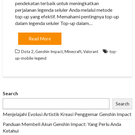
pendekatan terbaik untuk meningkatkan
perjalanan legenda seluler Anda melalui metode
top-up yang efektif. Memahami pentingnya top-up
dalam legenda seluler Top-up dalam…
Read More
,
,
,
Dota 2
Genshin Impact
Minecraft
Valorant
top-
up-mobile-legend
Search
Search
Menjelajahi Evolusi Artistik Kreasi Penggemar Genshin Impact
Panduan Membeli Akun Genshin Impact: Yang Perlu Anda
Ketahui