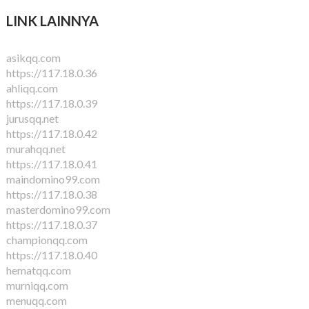
LINK LAINNYA
asikqq.com
https://117.18.0.36
ahliqq.com
https://117.18.0.39
jurusqq.net
https://117.18.0.42
murahqq.net
https://117.18.0.41
maindomino99.com
https://117.18.0.38
masterdomino99.com
https://117.18.0.37
championqq.com
https://117.18.0.40
hematqq.com
murniqq.com
menuqq.com