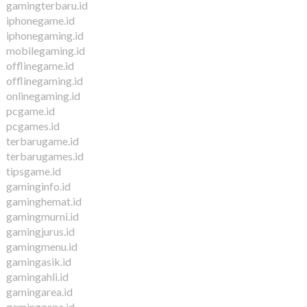
gamingterbaru.id
iphonegame.id
iphonegaming.id
mobilegaming.id
offlinegame.id
offlinegaming.id
onlinegaming.id
pcgame.id
pcgames.id
terbarugame.id
terbarugames.id
tipsgame.id
gaminginfo.id
gaminghemat.id
gamingmurni.id
gamingjurus.id
gamingmenu.id
gamingasik.id
gamingahli.id
gamingarea.id
gamingzona.id