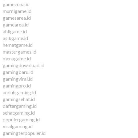
gamezona.id
murnigame.id
gamesarea.id
gamearea.id
ahligame.id
asikgame.id
hematgame.id
mastergames.id
menugame.id
gamingdownload.id
gamingbaru.id
gamingviral.id
gamingpro.id
unduhgaming.id
gamingsehat.id
daftargaming.id
sehatgaming.id
populergaming.id
viralgaming.id
gamingterpopuler.id