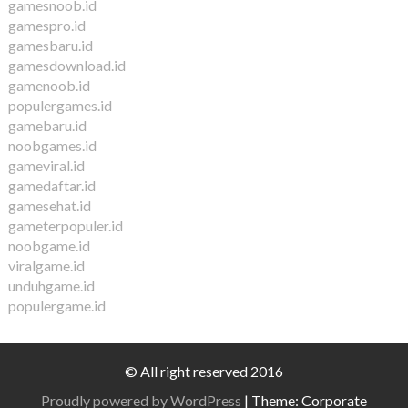
gamesnoob.id
gamespro.id
gamesbaru.id
gamesdownload.id
gamenoob.id
populergames.id
gamebaru.id
noobgames.id
gameviral.id
gamedaftar.id
gamesehat.id
gameterpopuler.id
noobgame.id
viralgame.id
unduhgame.id
populergame.id
© All right reserved 2016
Proudly powered by WordPress
|
Theme: Corporate