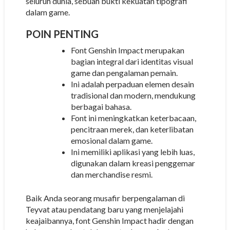
seluruh dunia, sebuah bukti kekuatan tipografi
dalam game.
POIN PENTING
Font Genshin Impact merupakan
bagian integral dari identitas visual
game dan pengalaman pemain.
Ini adalah perpaduan elemen desain
tradisional dan modern, mendukung
berbagai bahasa.
Font ini meningkatkan keterbacaan,
pencitraan merek, dan keterlibatan
emosional dalam game.
Ini memiliki aplikasi yang lebih luas,
digunakan dalam kreasi penggemar
dan merchandise resmi.
Baik Anda seorang musafir berpengalaman di
Teyvat atau pendatang baru yang menjelajahi
keajaibannya, font Genshin Impact hadir dengan