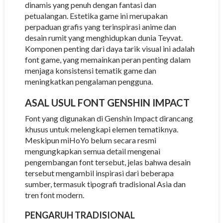
dinamis yang penuh dengan fantasi dan
petualangan. Estetika game ini merupakan
perpaduan grafis yang terinspirasi anime dan
desain rumit yang menghidupkan dunia Teyvat.
Komponen penting dari daya tarik visual ini adalah
font game, yang memainkan peran penting dalam
menjaga konsistensi tematik game dan
meningkatkan pengalaman pengguna.
ASAL USUL FONT GENSHIN IMPACT
Font yang digunakan di Genshin Impact dirancang
khusus untuk melengkapi elemen tematiknya.
Meskipun miHoYo belum secara resmi
mengungkapkan semua detail mengenai
pengembangan font tersebut, jelas bahwa desain
tersebut mengambil inspirasi dari beberapa
sumber, termasuk tipografi tradisional Asia dan
tren font modern.
PENGARUH TRADISIONAL