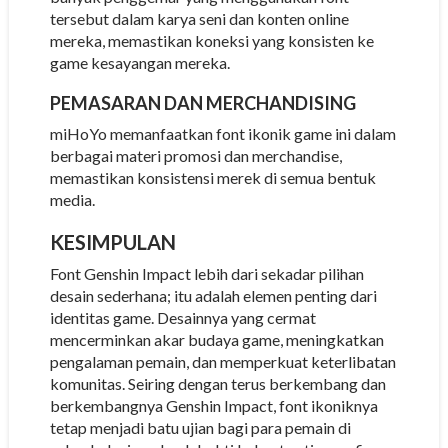
tersebut dalam karya seni dan konten online
mereka, memastikan koneksi yang konsisten ke
game kesayangan mereka.
PEMASARAN DAN MERCHANDISING
miHoYo memanfaatkan font ikonik game ini dalam
berbagai materi promosi dan merchandise,
memastikan konsistensi merek di semua bentuk
media.
KESIMPULAN
Font Genshin Impact lebih dari sekadar pilihan
desain sederhana; itu adalah elemen penting dari
identitas game. Desainnya yang cermat
mencerminkan akar budaya game, meningkatkan
pengalaman pemain, dan memperkuat keterlibatan
komunitas. Seiring dengan terus berkembang dan
berkembangnya Genshin Impact, font ikoniknya
tetap menjadi batu ujian bagi para pemain di