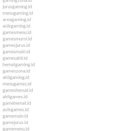
jurusgaming.id
menugaming.id
areagaming.id
asikgaming.id
gamesmenu.id
gamesmurni.id
gamesjurus.id
gamesmain.id
gamesahli.id
hematgaming.id
gameszona.id
ahligaming.id
menugames.id
gameshemat.id
ahligames.id
gamehemat.id
asikgames.id
gamemain.id
gamejurus.id
gamemenu.id