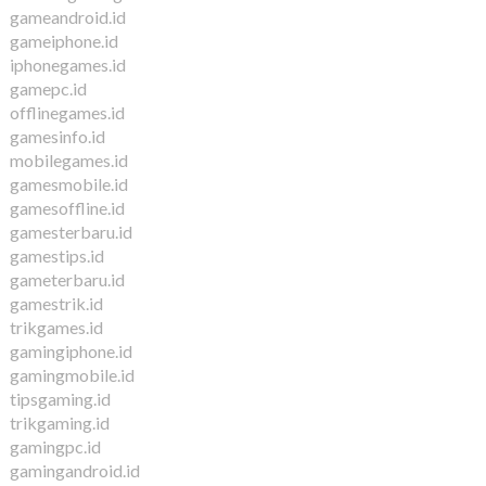
gameandroid.id
gameiphone.id
iphonegames.id
gamepc.id
offlinegames.id
gamesinfo.id
mobilegames.id
gamesmobile.id
gamesoffline.id
gamesterbaru.id
gamestips.id
gameterbaru.id
gamestrik.id
trikgames.id
gamingiphone.id
gamingmobile.id
tipsgaming.id
trikgaming.id
gamingpc.id
gamingandroid.id