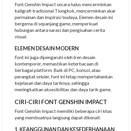
Font Genshin Impact secara halus mencerminkan
kaligrafi tradisional Tiongkok, mencerminkan akar
permainan dan inspirasi budaya. Elemen desain ini
bergema di sepanjang game, memperkuat
hubungan antara narasi dan pengisahan cerita
visual.
ELEMEN DESAIN MODERN
Font ini juga dipengaruhi oleh tren desain
kontemporer, memastikan keterbacaan di
berbagai platform. Baik di PC, konsol, atau
perangkat seluler, font ini tetap mempertahankan
kejelasan dan daya tariknya, sehingga
meningkatkan aksesibilitas dan daya tarik game.
CIRI-CIRI FONT GENSHIN IMPACT
Font Genshin Impact memiliki beberapa ciri khas
yang membuatnya langsung dapat dikenali:
1. KEANGGUNAN DAN KESEDERHANAAN