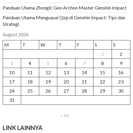
Panduan Utama Zhongli: Geo Archon Master Genshin Impact
Panduan Utama Menguasai Qiqi di Genshin Impact: Tips dan
Strategi
August 2026
M
T
W
T
F
S
S
1
2
3
4
5
6
7
8
9
10
11
12
13
14
15
16
17
18
19
20
21
22
23
24
25
26
27
28
29
30
31
« Jul
LINK LAINNYA