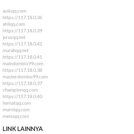
asikqq.com
https://117.18.0.36
ahliqq.com
https://117.18.0.39
jurusqq.net
https://117.18.0.42
murahqq.net
https://117.18.0.41
maindomino99.com
https://117.18.0.38
masterdomino99.com
https://117.18.0.37
championqq.com
https://117.18.0.40
hematqq.com
murniqq.com
menuqq.com
LINK LAINNYA