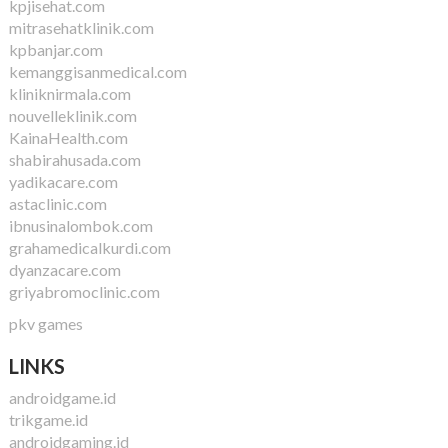
kpjisehat.com
mitrasehatklinik.com
kpbanjar.com
kemanggisanmedical.com
kliniknirmala.com
nouvelleklinik.com
KainaHealth.com
shabirahusada.com
yadikacare.com
astaclinic.com
ibnusinalombok.com
grahamedicalkurdi.com
dyanzacare.com
griyabromoclinic.com
pkv games
LINKS
androidgame.id
trikgame.id
androidgaming.id