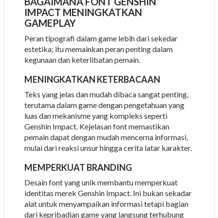
BAGAIMANA FONT GENSHIN
IMPACT MENINGKATKAN
GAMEPLAY
Peran tipografi dalam game lebih dari sekedar
estetika; itu memainkan peran penting dalam
kegunaan dan keterlibatan pemain.
MENINGKATKAN KETERBACAAN
Teks yang jelas dan mudah dibaca sangat penting,
terutama dalam game dengan pengetahuan yang
luas dan mekanisme yang kompleks seperti
Genshin Impact. Kejelasan font memastikan
pemain dapat dengan mudah mencerna informasi,
mulai dari reaksi unsur hingga cerita latar karakter.
MEMPERKUAT BRANDING
Desain font yang unik membantu memperkuat
identitas merek Genshin Impact. Ini bukan sekadar
alat untuk menyampaikan informasi tetapi bagian
dari kepribadian game yang langsung terhubung