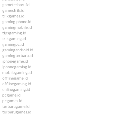
gameterbaru.id
gamestrik.id
trikgames.id
gamingiphone.id
gamingmobile.id
tipsgaming.id
trikgaming.id
gamingpc.id
gamingandroid.id
gamingterbaru.id
iphonegame.id
iphonegaming.id
mobilegaming.id
offlinegame.id
offlinegaming.id
onlinegaming.id
pcgame.id
pcgames.id
terbarugame.id
terbarugames.id