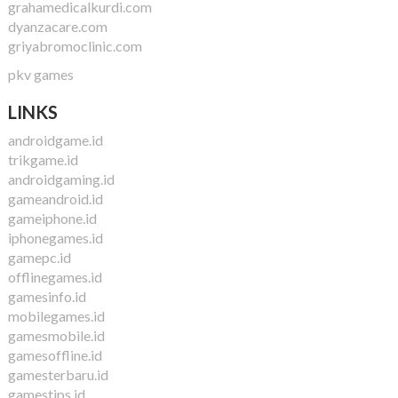
grahamedicalkurdi.com
dyanzacare.com
griyabromoclinic.com
pkv games
LINKS
androidgame.id
trikgame.id
androidgaming.id
gameandroid.id
gameiphone.id
iphonegames.id
gamepc.id
offlinegames.id
gamesinfo.id
mobilegames.id
gamesmobile.id
gamesoffline.id
gamesterbaru.id
gamestips.id