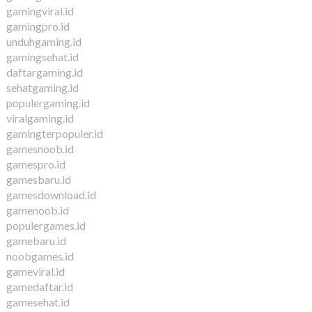
gamingviral.id
gamingpro.id
unduhgaming.id
gamingsehat.id
daftargaming.id
sehatgaming.id
populergaming.id
viralgaming.id
gamingterpopuler.id
gamesnoob.id
gamespro.id
gamesbaru.id
gamesdownload.id
gamenoob.id
populergames.id
gamebaru.id
noobgames.id
gameviral.id
gamedaftar.id
gamesehat.id