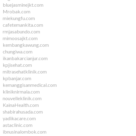
bluejasminejkt.com
Mrobak.com
miekungfu.com
cafetemankita.com
rmjasabundo.com
mimoosajkt.com
kembangkawung.com
chungiwa.com
ikanbakarcianjur.com
kpjisehat.com
mitrasehatklinik.com
kpbanjar.com
kemanggisanmedical.com
kliniknirmala.com
nouvelleklinik.com
KainaHealth.com
shabirahusada.com
yadikacare.com
astaclinic.com
ibnusinalombok.com