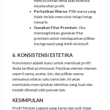
mencocokkan tema atau estetika
keseluruhan profil.
Perhatikan Warna
: Pilih warna yang
tidak terlalu mencolok tetapi tetap
menarik.
Gunakan Fitur Premium
: Jika
memungkinkan, gunakan fitur
premium untuk mendapatkan pilihan
background yang lebih eksklusif.
6. KONSISTENSI ESTETIKA
Konsistensi adalah kunci untuk membuat profil
Anda terlihat profesional. Pastikan elemen-elemen
seperti nama, avatar, bio, dan pilihan warna
semuanya selaras satu sama lain. Ini akan
membantu menciptakan identitas yang kuat dan
mudah dikenali oleh pemain lain.
KESIMPULAN
Profil Mobile Legend yang keren dan unik tidak