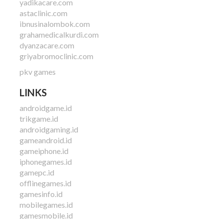
yadikacare.com
astaclinic.com
ibnusinalombok.com
grahamedicalkurdi.com
dyanzacare.com
griyabromoclinic.com
pkv games
LINKS
androidgame.id
trikgame.id
androidgaming.id
gameandroid.id
gameiphone.id
iphonegames.id
gamepc.id
offlinegames.id
gamesinfo.id
mobilegames.id
gamesmobile.id