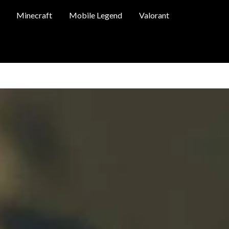
Minecraft
Mobile Legend
Valorant