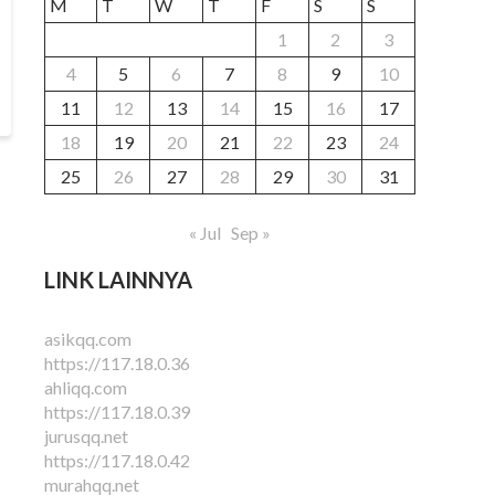
M
T
W
T
F
S
S
1
2
3
4
5
6
7
8
9
10
11
12
13
14
15
16
17
18
19
20
21
22
23
24
25
26
27
28
29
30
31
« Jul
Sep »
LINK LAINNYA
asikqq.com
https://117.18.0.36
ahliqq.com
https://117.18.0.39
jurusqq.net
https://117.18.0.42
murahqq.net