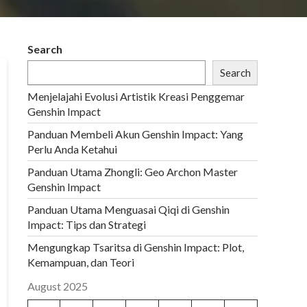
Search
Search
Menjelajahi Evolusi Artistik Kreasi Penggemar
Genshin Impact
Panduan Membeli Akun Genshin Impact: Yang
Perlu Anda Ketahui
Panduan Utama Zhongli: Geo Archon Master
Genshin Impact
Panduan Utama Menguasai Qiqi di Genshin
Impact: Tips dan Strategi
Mengungkap Tsaritsa di Genshin Impact: Plot,
Kemampuan, dan Teori
August 2025