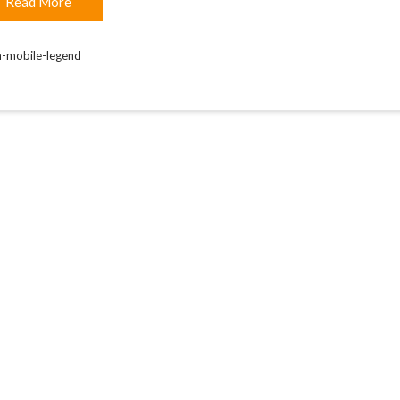
Read More
n-mobile-legend