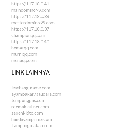
https://117.18.0.41
maindomino99.com
https://117.18.0.38
masterdomino99.com
https://117.18.0.37
championqq.com
https://117.18.0.40
hematqq.com
murniqq.com
menuqq.com
LINK LAINNYA
lesehangurame.com
ayambakar7saudara.com
tempongpns.com
roemahkuliner.com
saoenkkito.com
handayaniprima.com
kampungmakan.com