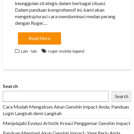
keunggulan strategis dalam berbagai situasi.
Dalam panduan komprehensif ini, kami akan
mengeksplorasi cara mendominasi medan perang
dengan Roger,…
Read More
Lain - lain
roger-mobile-legend
Search
Search
Cara Mudah Mengakses Akun Genshin Impact Anda: Panduan
Login Langkah demi Langkah
Menjelajahi Evolusi Artistik Kreasi Penggemar Genshin Impact
Panduan Membeli Akun Genshin Impact: Yang Perlu Anda