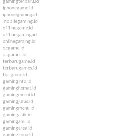
gamingterbaru.id
iphonegame.id
iphonegaming.id
mobilegaming.id
offlinegame.id
offlinegaming.id
onlinegaming.id
pcgame.id
pcgames.id
terbarugame.id
terbarugames.id
tipsgame.id
gaminginfo.id
gaminghemat.id
gamingmurni.id
gamingjurus.id
gamingmenu.id
gamingasik.id
gamingahli.id
gamingarea.id
gamingzona.id