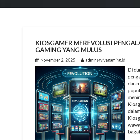
KIOSGAMER MEREVOLUSI PENGAL
GAMING YANG MULUS
November 2, 2025
admin@vivagaming.id
Di du
penga
dan m
popul
menin
Kiosg
dalam
Kiosg
wawas
bagai