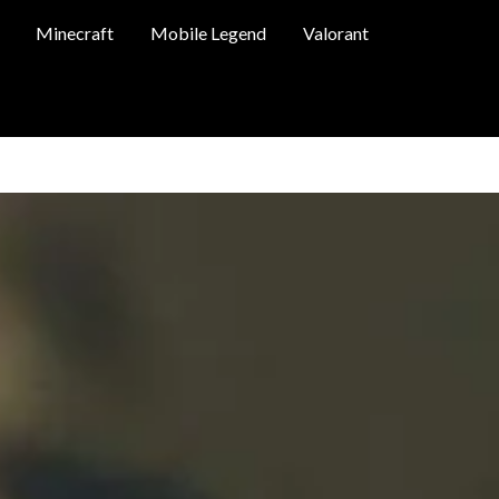
Minecraft
Mobile Legend
Valorant