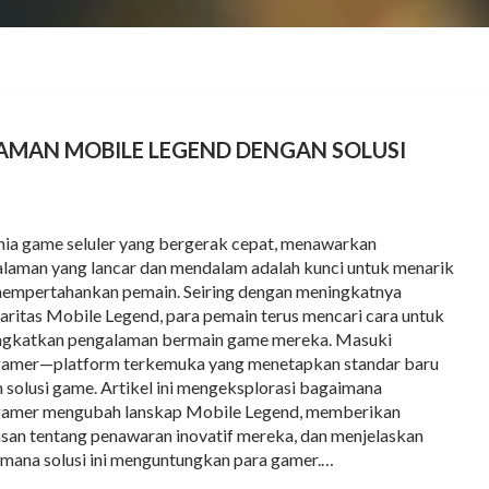
AMAN MOBILE LEGEND DENGAN SOLUSI
nia game seluler yang bergerak cepat, menawarkan
laman yang lancar dan mendalam adalah kunci untuk menarik
empertahankan pemain. Seiring dengan meningkatnya
aritas Mobile Legend, para pemain terus mencari cara untuk
gkatkan pengalaman bermain game mereka. Masuki
amer—platform terkemuka yang menetapkan standar baru
 solusi game. Artikel ini mengeksplorasi bagaimana
amer mengubah lanskap Mobile Legend, memberikan
an tentang penawaran inovatif mereka, dan menjelaskan
mana solusi ini menguntungkan para gamer.…