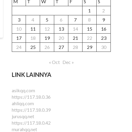
M
T
W
T
F
S
S
1
2
3
4
5
6
7
8
9
10
11
12
13
14
15
16
17
18
19
20
21
22
23
24
25
26
27
28
29
30
« Oct
Dec »
LINK LAINNYA
asikqq.com
https://117.18.0.36
ahliqq.com
https://117.18.0.39
jurusqq.net
https://117.18.0.42
murahqq.net