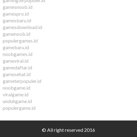
gamingterpopuler.id
gamesnoob.id
gamespro.id
gamesbaru.id
gamesdownload.id
gamenoob.id
populergames.id
gamebaru.id
noobgames.id
gameviral.id
gamedaftar.id
gamesehat.id
gameterpopuler.id
noobgame.id
viralgame.id
unduhgame.id
populergame.id
© All right reserved 2016