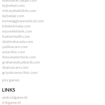
ikanbakarcianjur.com
kpjisehat.com
mitrasehatklinik.com
kpbanjar.com
kemanggisanmedical.com
kliniknirmala.com
nouvelleklinik.com
KainaHealth.com
shabirahusada.com
yadikacare.com
astaclinic.com
ibnusinalombok.com
grahamedicalkurdi.com
dyanzacare.com
griyabromoclinic.com
pkv games
LINKS
androidgame.id
trikgame.id