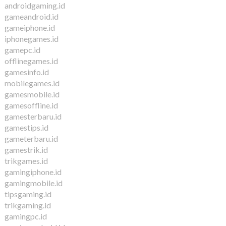
androidgaming.id
gameandroid.id
gameiphone.id
iphonegames.id
gamepc.id
offlinegames.id
gamesinfo.id
mobilegames.id
gamesmobile.id
gamesoffline.id
gamesterbaru.id
gamestips.id
gameterbaru.id
gamestrik.id
trikgames.id
gamingiphone.id
gamingmobile.id
tipsgaming.id
trikgaming.id
gamingpc.id