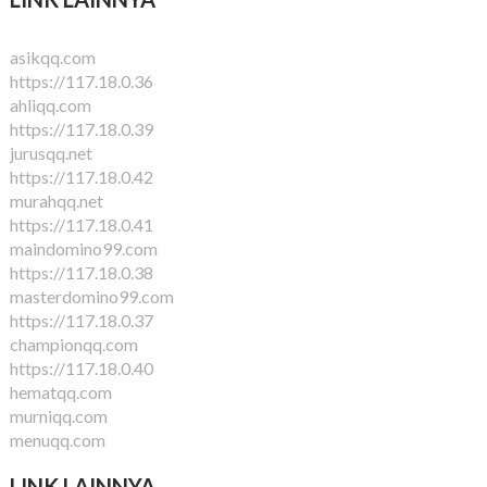
asikqq.com
https://117.18.0.36
ahliqq.com
https://117.18.0.39
jurusqq.net
https://117.18.0.42
murahqq.net
https://117.18.0.41
maindomino99.com
https://117.18.0.38
masterdomino99.com
https://117.18.0.37
championqq.com
https://117.18.0.40
hematqq.com
murniqq.com
menuqq.com
LINK LAINNYA