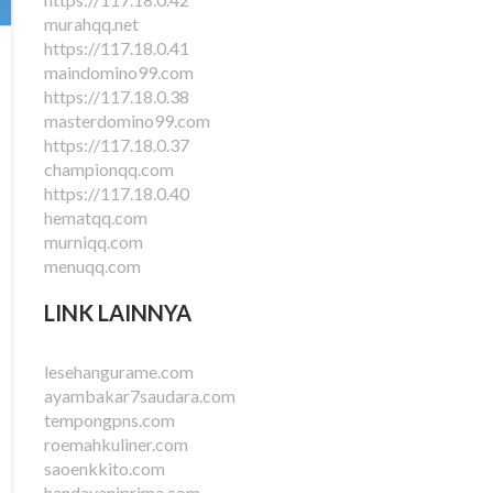
murahqq.net
https://117.18.0.41
maindomino99.com
https://117.18.0.38
masterdomino99.com
https://117.18.0.37
championqq.com
https://117.18.0.40
hematqq.com
murniqq.com
menuqq.com
LINK LAINNYA
lesehangurame.com
ayambakar7saudara.com
tempongpns.com
roemahkuliner.com
saoenkkito.com
handayaniprima.com