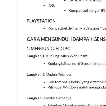
iOS
:
Kompatibel dengan iPho
PLAYSTATION
Kompatibel dengan PlayStation 4 da
CARA MENGUNDUH DAMPAK GENS
1. MENGUNDUH DI PC
Langkah 1
: Kunjungi Situs Web Resmi
Kunjungi situs resmi Genshin Impact
Langkah 2
: Unduh Peluncur
Klik tombol “Unduh” yang ditampilka
Pilih opsi Windows untuk mengunduh
Langkah 3
: Instal Gamenya
Jalankan file setup yang diunduh dan