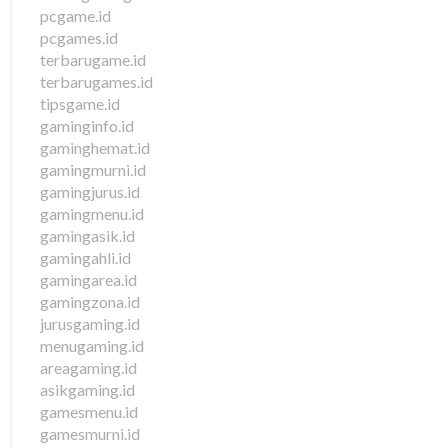
pcgame.id
pcgames.id
terbarugame.id
terbarugames.id
tipsgame.id
gaminginfo.id
gaminghemat.id
gamingmurni.id
gamingjurus.id
gamingmenu.id
gamingasik.id
gamingahli.id
gamingarea.id
gamingzona.id
jurusgaming.id
menugaming.id
areagaming.id
asikgaming.id
gamesmenu.id
gamesmurni.id