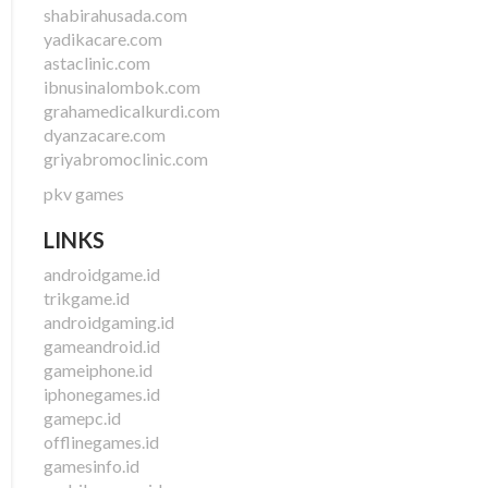
shabirahusada.com
yadikacare.com
astaclinic.com
ibnusinalombok.com
grahamedicalkurdi.com
dyanzacare.com
griyabromoclinic.com
pkv games
LINKS
androidgame.id
trikgame.id
androidgaming.id
gameandroid.id
gameiphone.id
iphonegames.id
gamepc.id
offlinegames.id
gamesinfo.id