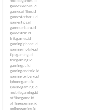
mobilegames.id
gamesmobile.id
gamesoffline.id
gamesterbaru.id
gamestips.id
gameterbaru.id
gamestrik.id
trikgames.id
gamingiphone.id
gamingmobile.id
tipsgaming.id
trikgaming.id
gamingpc.id
gamingandroid.id
gamingterbaru.id
iphonegame.id
iphonegaming.id
mobilegaming.id
offlinegame.id
offlinegaming.id
onlinegaming.id