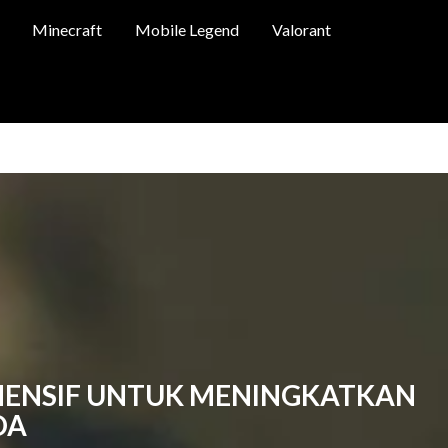
Minecraft
Mobile Legend
Valorant
HENSIF UNTUK MENINGKATKAN
DA