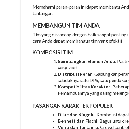
Memahami peran-peran ini dapat membantu Anda
tantangan.
MEMBANGUN TIM ANDA
Tim yang dirancang dengan baik sangat penting 
cara Anda dapat membangun tim yang efektif:
KOMPOSISI TIM
Seimbangkan Elemen Anda
: Past
yang kuat.
Distribusi Peran
: Gabungkan peran
setidaknya satu DPS, satu pendukun
Kompatibilitas Karakter
: Beberap
kemampuannya yang saling melengk
PASANGAN KARAKTER POPULER
Diluc dan Xingqiu
: Kombo ini dapa
Bennett dan Fischl
: Bagus untuk r
Venti dan Tartaglia
: Crowd control