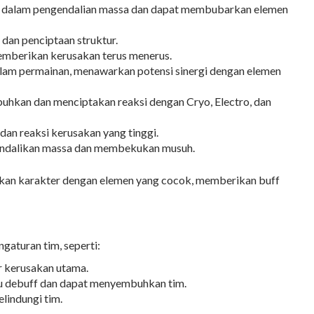
i dalam pengendalian massa dan dapat membubarkan elemen
 dan penciptaan struktur.
emberikan kerusakan terus menerus.
 dalam permainan, menawarkan potensi sinergi dengan elemen
uhkan dan menciptakan reaksi dengan Cryo, Electro, dan
 dan reaksi kerusakan yang tinggi.
gendalikan massa dan membekukan musuh.
kan karakter dengan elemen yang cocok, memberikan buff
gaturan tim, seperti:
r kerusakan utama.
u debuff dan dapat menyembuhkan tim.
lindungi tim.