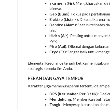
aku mem (Fir)
: Mengkhususkan dir
lainnya.
Geo (Bumi)
: Fokus pada pertahanan
Elektro (Listrik)
: Dikenal karena m
Dendro (Alam)
: Saat ini terbatas
lain.
Hidro (Air)
: Penting untuk menyemb
Pyro.
Piro (Api)
: Dikenal dengan keluaran
Cryo (Es)
: Sangat baik untuk men
Elemental Resonance terjadi ketika menggabung
strategis kepada tim Anda.
PERAN DAN GAYA TEMPUR
Karakter juga memenuhi peran tertentu dalam pen
DPS (Kerusakan Per Detik)
: Deale
Mendukung
: Memberikan buff ata
Tangki
: Menyerap kerusakan dan me