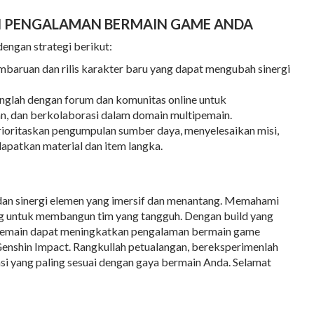
N PENGALAMAN BERMAIN GAME ANDA
ngan strategi berikut:
pembaruan dan rilis karakter baru yang dapat mengubah sinergi
nglah dengan forum dan komunitas online untuk
, dan berkolaborasi dalam domain multipemain.
ioritaskan pengumpulan sumber daya, menyelesaikan misi,
apatkan material dan item langka.
an sinergi elemen yang imersif dan menantang. Memahami
ing untuk membangun tim yang tangguh. Dengan build yang
, pemain dapat meningkatkan pengalaman bermain game
Genshin Impact. Rangkullah petualangan, bereksperimenlah
i yang paling sesuai dengan gaya bermain Anda. Selamat