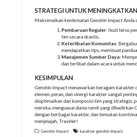
STRATEGI UNTUK MENINGKATKA
Maksimalkan kenikmatan Genshin Impact Anda de
Pembaruan Reguler
: Ikuti terus 
tim secara drastis.
Keterlibatan Komunitas
: Bergabu
mendapatkan tips, membuat panduan
Manajemen Sumber Daya
: Mempr
dan terlibat dalam acara untuk mend
KESIMPULAN
Genshin Impact menawarkan beragam karakter d
elemen, peran, dan sinergi karakter sangat pent
dioptimalkan dan komposisi tim yang strategis
mereka, menguasai dunia rumit yang dihadirkan 
dengan berbagai karakter, dan temukan kombinas
menjelajah, Traveler!
Genshin Impact
karakter genshin impact