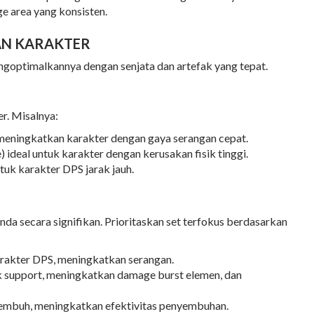
e area yang konsisten.
N KARAKTER
ngoptimalkannya dengan senjata dan artefak yang tepat.
er. Misalnya:
meningkatkan karakter dengan gaya serangan cepat.
 ideal untuk karakter dengan kerusakan fisik tinggi.
tuk karakter DPS jarak jauh.
da secara signifikan. Prioritaskan set terfokus berdasarkan
arakter DPS, meningkatkan serangan.
uk support, meningkatkan damage burst elemen, dan
yembuh, meningkatkan efektivitas penyembuhan.