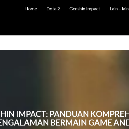
Home
Dota 2
Genshin Impact
Lain – lain
SHIN IMPACT: PANDUAN KOMPRE
ENGALAMAN BERMAIN GAME AN