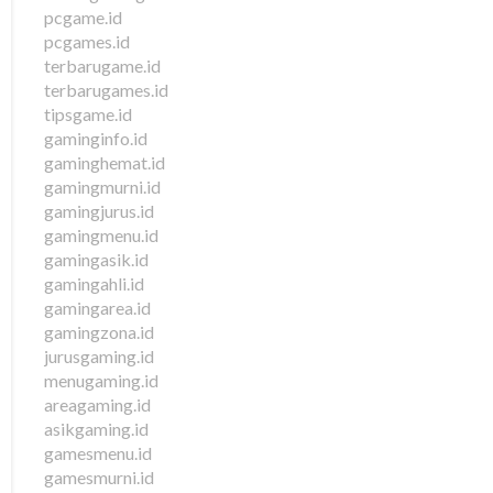
pcgame.id
pcgames.id
terbarugame.id
terbarugames.id
tipsgame.id
gaminginfo.id
gaminghemat.id
gamingmurni.id
gamingjurus.id
gamingmenu.id
gamingasik.id
gamingahli.id
gamingarea.id
gamingzona.id
jurusgaming.id
menugaming.id
areagaming.id
asikgaming.id
gamesmenu.id
gamesmurni.id