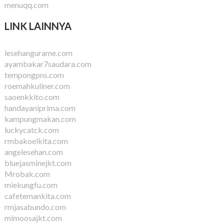
menuqq.com
LINK LAINNYA
lesehangurame.com
ayambakar7saudara.com
tempongpns.com
roemahkuliner.com
saoenkkito.com
handayaniprima.com
kampungmakan.com
luckycatck.com
rmbakoelkita.com
angelesehan.com
bluejasminejkt.com
Mrobak.com
miekungfu.com
cafetemankita.com
rmjasabundo.com
mimoosajkt.com