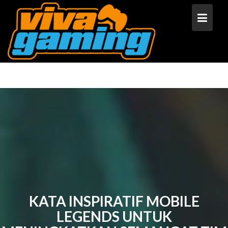
Skip
to
content
KATA INSPIRATIF MOBILE
LEGENDS UNTUK