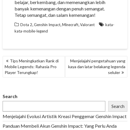
belajar, berkembang, dan memenangkan lebih
banyak kemenangan dengan penuh semangat.
Tetap semangat, dan salam kemenangan!
,
,
,
Dota 2
Genshin Impact
Minecraft
Valorant
kata-
kata-mobile-legend
POST
Tips Meningkatkan Rank di
Menjelajahi pengetahuan yang
NAVIGATION
Mobile Legends: Rahasia Pro
kaya dan latar belakang legenda
Player Terungkap!
seluler
Search
Search
Menjelajahi Evolusi Artistik Kreasi Penggemar Genshin Impact
Panduan Membeli Akun Genshin Impact: Yang Perlu Anda