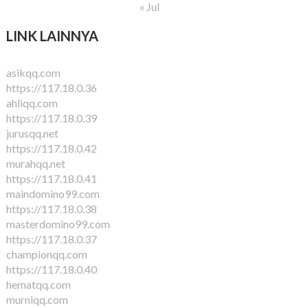
« Jul
LINK LAINNYA
asikqq.com
https://117.18.0.36
ahliqq.com
https://117.18.0.39
jurusqq.net
https://117.18.0.42
murahqq.net
https://117.18.0.41
maindomino99.com
https://117.18.0.38
masterdomino99.com
https://117.18.0.37
championqq.com
https://117.18.0.40
hematqq.com
murniqq.com