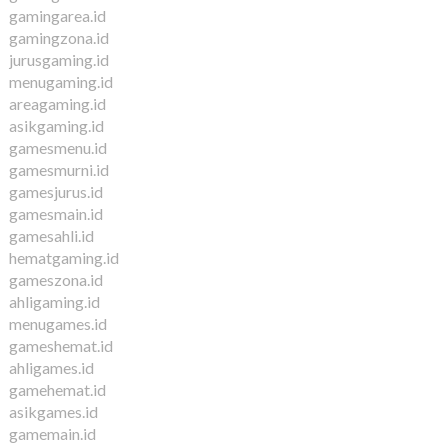
gamingarea.id
gamingzona.id
jurusgaming.id
menugaming.id
areagaming.id
asikgaming.id
gamesmenu.id
gamesmurni.id
gamesjurus.id
gamesmain.id
gamesahli.id
hematgaming.id
gameszona.id
ahligaming.id
menugames.id
gameshemat.id
ahligames.id
gamehemat.id
asikgames.id
gamemain.id