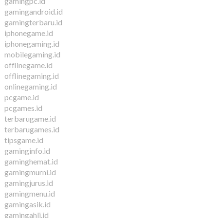
gamingpc.id
gamingandroid.id
gamingterbaru.id
iphonegame.id
iphonegaming.id
mobilegaming.id
offlinegame.id
offlinegaming.id
onlinegaming.id
pcgame.id
pcgames.id
terbarugame.id
terbarugames.id
tipsgame.id
gaminginfo.id
gaminghemat.id
gamingmurni.id
gamingjurus.id
gamingmenu.id
gamingasik.id
gamingahli.id