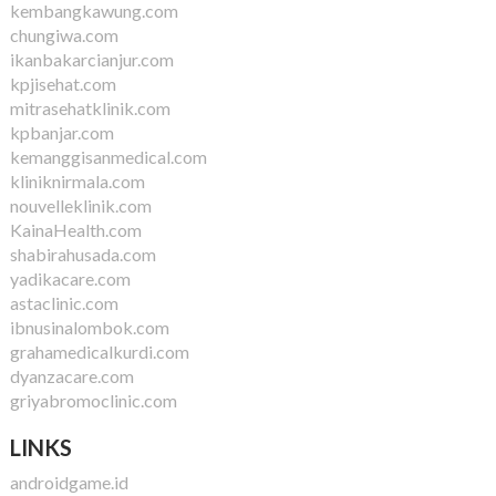
kembangkawung.com
chungiwa.com
ikanbakarcianjur.com
kpjisehat.com
mitrasehatklinik.com
kpbanjar.com
kemanggisanmedical.com
kliniknirmala.com
nouvelleklinik.com
KainaHealth.com
shabirahusada.com
yadikacare.com
astaclinic.com
ibnusinalombok.com
grahamedicalkurdi.com
dyanzacare.com
griyabromoclinic.com
LINKS
androidgame.id