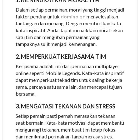
1. MENINGKATKAN MORAL TIM
Dalam setiap permainan, moral yang tinggi menjadi
faktor penting untuk
domino qq
menyelesaikan
tantangan dan menang. Dengan memberikan kata-
kata inspiratif, Anda dapat menaikkan moral rekan
satu tim dan mengubah permainan yang
tampaknya sulit menjadi kemenangan.
2. MEMPERKUAT KERJASAMA TIM
Kerjasama adalah inti dari permainan multiplayer
online seperti Mobile Legends. Kata-kata inspiratif
dapat memperkuat tekad tim untuk saling bekerja
sama, percaya satu sama lain, dan mencapai tujuan
bersama.
3. MENGATASI TEKANAN DAN STRESS
Setiap pemain pasti pernah merasakan tekanan
saat bermain. Kata-kata motivasi dapat membantu
mengurangi tekanan, membuat tim tetap fokus,
dan menikmati permainan tanpa merasa stres.